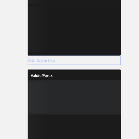
Altri top & flop
Valute/Forex