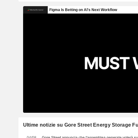
Ultime notizie su Gore Street Energy Storage F
04/08
Gore Street annuncia che l'assemblea generale voterà su