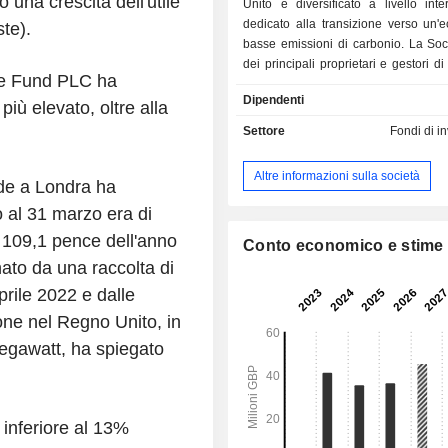
 una crescita dell'utile
Unito e diversificato a livello inte
dedicato alla transizione verso un'
te).
basse emissioni di carbonio. La Soc
dei principali proprietari e gestori di
ge Fund PLC ha
stoccaggio a batteria in Gran Bretagn
Dipendenti
e possiede e gestisce impianti n
più elevato, oltre alla
continentale occidentale e negli St
Settore
Fondi di i
L'obiettivo di investimento della Soci
di fornire agli investitori un dividendo
Altre informazioni sulla società
ede a Londra ha
e interessante, generato da investime
termine in un portafoglio diversificato
o al 31 marzo era di
stoccaggio energetico su scala in
 109,1 pence dell'anno
Inoltre, la Società mira a garantire agli
Conto economico e stime
una crescita del capitale attr
ato da una raccolta di
reinvestimento della liquidità netta 
aprile 2022 e dalle
eccesso rispetto al dividendo target.
ione nel Regno Unito, in
intende investire principalmente in 
stoccaggio di energia che util
megawatt, ha spiegato
tecnologia delle batterie agli ioni d
quanto ritiene che tale tecnologia offr
profilo di rischio/rendimento. Il gesto
di investimento alternativo della Soc
 inferiore al 13%
Street Investment Management.