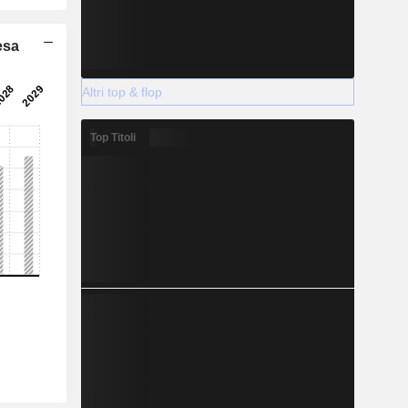
esa
Altri top & flop
Top Titoli