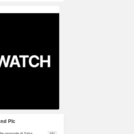
und Plc
lle proposte di Saba
AN