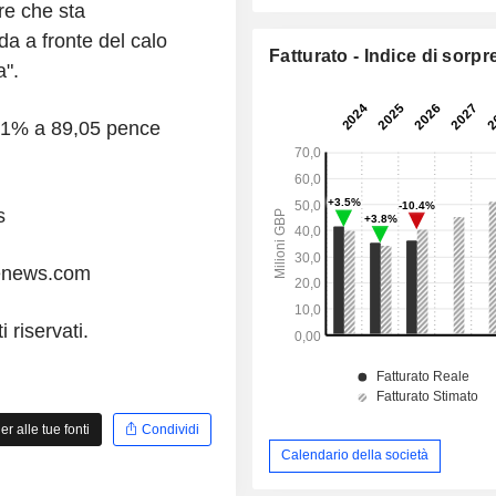
re che sta
da a fronte del calo
Fatturato - Indice di sorpr
a".
'1,1% a 89,05 pence
s
enews.com
 riservati.
 alle tue fonti
Condividi
Calendario della società