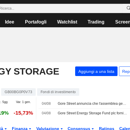
Idee
Portafogli
Watchlist
Trading
Scree
GY STORAGE
Aggiungi a una lista
Rep
GB00BG0P0V73
Fondi di investimento
z. 5gg
Var. 1 gen.
04/08
Gore Street annuncia che l'assemblea generale voterà sulle proposte di Saba
19%
-15,73%
04/08
Gore Street Energy Storage Fund plc fornisce informazioni agli azionisti
tà
Finanza
Valutazione
Consensus
Ratings
Calen