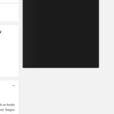
y
 è un fondo
 nel Regno