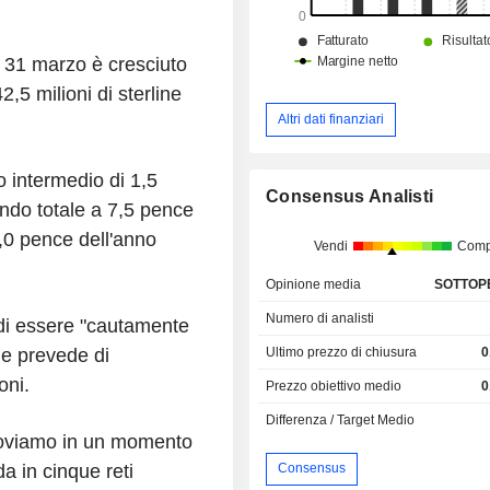
il 31 marzo è cresciuto
2,5 milioni di sterline
Altri dati finanziari
o intermedio di 1,5
Consensus Analisti
endo totale a 7,5 pence
,0 pence dell'anno
Vendi
Comp
Opinione media
SOTTOP
Numero di analisti
 di essere "cautamente
Ultimo prezzo di chiusura
0
, e prevede di
oni.
Prezzo obiettivo medio
0
Differenza / Target Medio
 troviamo in un momento
Consensus
a in cinque reti