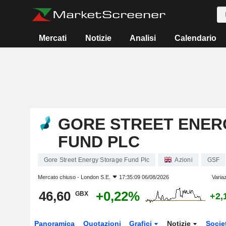
Mercati
Notizie
Analisi
Calendario
GORE STREET ENER
FUND PLC
Gore Street Energy Storage Fund Plc
Azioni
GSF
Mercato chiuso -
London S.E.
17:35:09 06/08/2026
Varia
46,60
+0,22%
GBX
+2,
Panoramica
Quotazioni
Grafici
Notizie
Socie