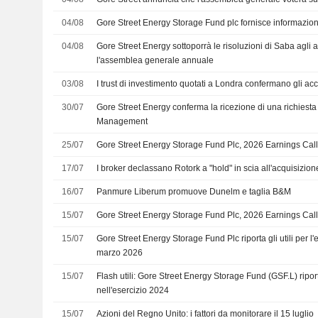
04/08
Gore Street Energy Storage Fund plc fornisce informazioni 
04/08
Gore Street Energy sottoporrà le risoluzioni di Saba agli a
l'assemblea generale annuale
03/08
I trust di investimento quotati a Londra confermano gli acc
30/07
Gore Street Energy conferma la ricezione di una richiesta
Management
25/07
Gore Street Energy Storage Fund Plc, 2026 Earnings Call
17/07
I broker declassano Rotork a "hold" in scia all'acquisizio
16/07
Panmure Liberum promuove Dunelm e taglia B&M
15/07
Gore Street Energy Storage Fund Plc, 2026 Earnings Call
15/07
Gore Street Energy Storage Fund Plc riporta gli utili per l'
marzo 2026
15/07
Flash utili: Gore Street Energy Storage Fund (GSF.L) ripo
nell'esercizio 2024
15/07
Azioni del Regno Unito: i fattori da monitorare il 15 luglio