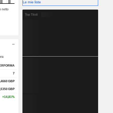
Le mie liste
Top Titoli
ra
ERFORMA
7
,4660
GBP
,5350
GBP
+14,81%