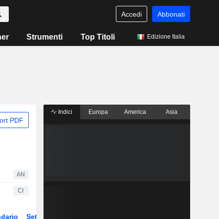
Accedi
Abbonati
ner
Strumenti
Top Titoli
Edizione Italia
Indici
Europa
America
Asia
ort PDF
AN
CI
dario
Settore
Derivati