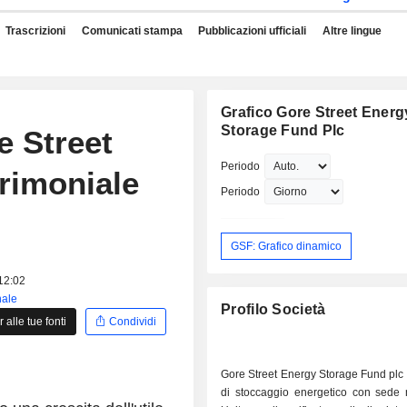
Trascrizioni
Comunicati stampa
Pubblicazioni ufficiali
Altre lingue
Grafico Gore Street Energ
Storage Fund Plc
e Street
Periodo
trimoniale
Periodo
GSF: Grafico dinamico
 12:02
nale
Profilo Società
alle tue fonti
Condividi
Gore Street Energy Storage Fund plc
di stoccaggio energetico con sede