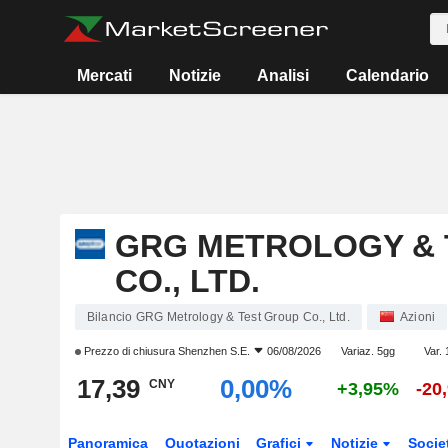
Mercati
Notizie
Analisi
Calendario
GRG METROLOGY & 
CO., LTD.
Bilancio GRG Metrology & Test Group Co., Ltd.
Azioni
Prezzo di chiusura
Shenzhen S.E.
06/08/2026
Variaz. 5gg
Var. 
17,39
0,00%
CNY
+3,95%
-20
Panoramica
Quotazioni
Grafici
Notizie
Socie