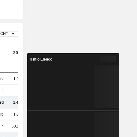
CNY
2023
2024
2025
Il mio Elenco
rd
1,46 Mrd
1,02 Mrd
1,11 Mrd
ln
-
30 Mln
-
rd
1,46 Mrd
1,05 Mrd
1,11 Mrd
rd
1,64 Mrd
1,87 Mrd
2,1 Mrd
ln
60,51 Mln
60,22 Mln
43,93 Mln