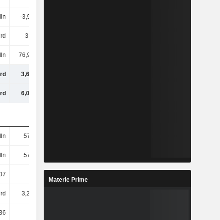
Mln
-3,94 Mln
-8,53 Mln
-11,38 Mln
rd
3,6 Mrd
3,34 Mrd
3,61 Mrd
ln
76,94 Mln
81,76 Mln
124 Mln
rd
3,67 Mrd
3,42 Mrd
3,73 Mrd
rd
6,07 Mrd
6,55 Mrd
6,74 Mrd
ln
575 Mln
560 Mln
614 Mln
ln
575 Mln
560 Mln
560 Mln
07
6,25
5,95
6,44
Materie Prime
rd
3,24 Mrd
3,02 Mrd
3,25 Mrd
36
5,63
5,39
5,8