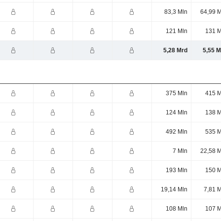
83,3 Mln
64,99 M
121 Mln
131 M
5,28 Mrd
5,55 M
375 Mln
415 M
124 Mln
138 M
492 Mln
535 M
7 Mln
22,58 M
193 Mln
150 M
19,14 Mln
7,81 
108 Mln
107 M