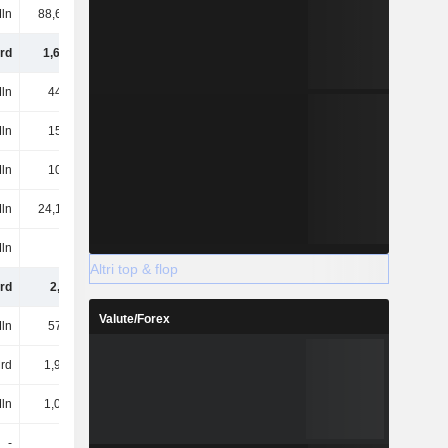
ln
88,68 Mln
312 Mln
234 Mln
rd
1,67 Mrd
2,3 Mrd
1,97 Mrd
ln
440 Mln
579 Mln
803 Mln
ln
158 Mln
114 Mln
115 Mln
ln
104 Mln
107 Mln
105 Mln
ln
24,13 Mln
37,94 Mln
14,58 Mln
Mln
-
-
-
Altri top & flop
rd
2,4 Mrd
3,14 Mrd
3,01 Mrd
Valute/Forex
ln
575 Mln
583 Mln
583 Mln
rd
1,98 Mrd
2,05 Mrd
2,07 Mrd
ln
1,04 Mrd
1,17 Mrd
1,42 Mrd
-
-
-458 Mln
-455 Mln