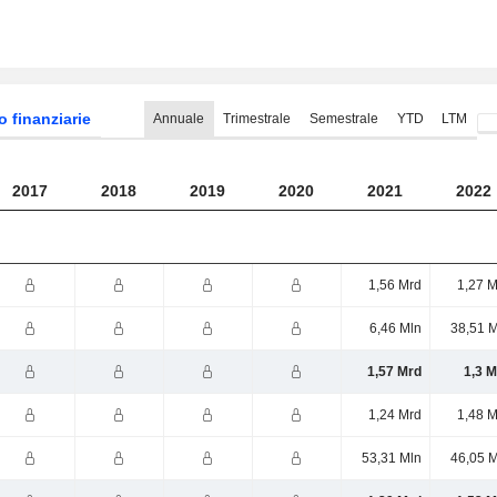
o finanziarie
Annuale
Trimestrale
Semestrale
YTD
LTM
2017
2018
2019
2020
2021
2022
1,56 Mrd
1,27 M
6,46 Mln
38,51 M
1,57 Mrd
1,3 M
1,24 Mrd
1,48 M
53,31 Mln
46,05 M