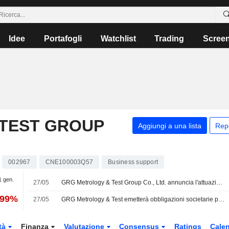
Idee
Portafogli
Watchlist
Trading
Scree
TEST GROUP
Aggiungi a una lista
Rep
002967
CNE100003Q57
Business support
1 gen.
27/05
GRG Metrology & Test Group Co., Ltd. annuncia l'attuazione del piano di distribuzione dei dividendi 2025 (Azioni A), in pagamento il 2 giugno 2026
,99%
27/05
GRG Metrology & Test emetterà obbligazioni societarie per 1 miliardo di yuan
tà
Finanza
Valutazione
Consensus
Ratings
Calen