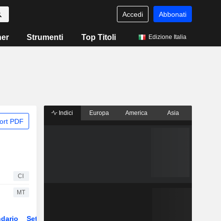
Accedi
Abbonati
ner
Strumenti
Top Titoli
Edizione Italia
Indici
Europa
America
Asia
ort PDF
CI
MT
dario
Settore