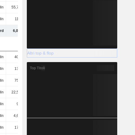
ln
55,75 Mln
57,09 Mln
93,03 Mln
ln
110 Mln
336 Mln
383 Mln
rd
6,07 Mrd
6,55 Mrd
6,74 Mrd
Altri top & flop
ln
401 Mln
511 Mln
609 Mln
Top Titoli
ln
134 Mln
189 Mln
247 Mln
ln
754 Mln
961 Mln
569 Mln
ln
22,53 Mln
71,21 Mln
74,03 Mln
ln
95 Mln
83,77 Mln
72,74 Mln
Mln
4,64 Mln
18,37 Mln
12,33 Mln
ln
173 Mln
152 Mln
154 Mln