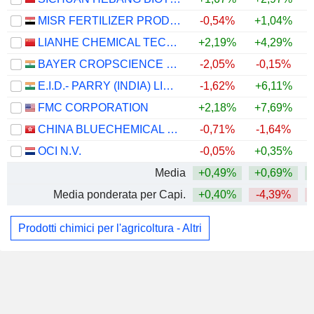
MISR FERTILIZER PRODUCTION COMPANY
-0,54%
+1,04%
LIANHE CHEMICAL TECHNOLOGY CO.,LTD.
+2,19%
+4,29%
BAYER CROPSCIENCE LIMITED
-2,05%
-0,15%
E.I.D.- PARRY (INDIA) LIMITED
-1,62%
+6,11%
FMC CORPORATION
+2,18%
+7,69%
CHINA BLUECHEMICAL LTD.
-0,71%
-1,64%
OCI N.V.
-0,05%
+0,35%
Media
+0,49%
+0,69%
Media ponderata per Capi.
+0,40%
-4,39%
Prodotti chimici per l'agricoltura - Altri