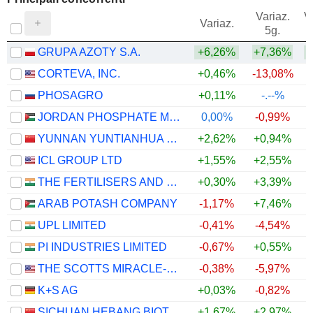
Variaz.
V
Variaz.
5g.
GRUPA AZOTY S.A.
+6,26%
+7,36%
CORTEVA, INC.
+0,46%
-13,08%
PHOSAGRO
+0,11%
-.--%
JORDAN PHOSPHATE MINES CO. PLC
0,00%
-0,99%
YUNNAN YUNTIANHUA CO., LTD.
+2,62%
+0,94%
ICL GROUP LTD
+1,55%
+2,55%
THE FERTILISERS AND CHEMICALS TRAVANCORE LIMITED
+0,30%
+3,39%
ARAB POTASH COMPANY
-1,17%
+7,46%
+
UPL LIMITED
-0,41%
-4,54%
PI INDUSTRIES LIMITED
-0,67%
+0,55%
THE SCOTTS MIRACLE-GRO COMPANY
-0,38%
-5,97%
K+S AG
+0,03%
-0,82%
+
SICHUAN HEBANG BIOTECHNOLOGY CORPORATION LIMITED
+1,67%
+2,97%