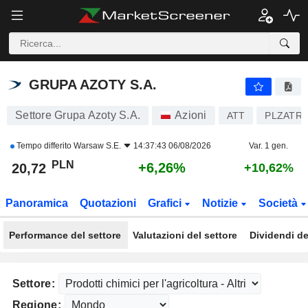
GRUPA AZOTY S.A.
20,72
zł
+6,26%
GRUPA AZOTY S.A.
Settore Grupa Azoty S.A.
Azioni
ATT
PLZATR
Tempo differito
Warsaw S.E.
14:37:43 06/08/2026
Var. 1 gen.
PLN
+6,26%
20,72
+10,62%
Panoramica
Quotazioni
Grafici
Notizie
Società
Performance del settore
Valutazioni del settore
Dividendi de
Settore:
Regione: