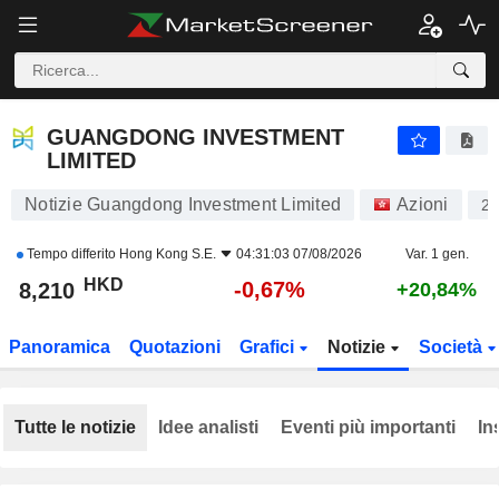
GUANGDONG INVESTMENT LIMITED
8,205
$
-0,73%
GUANGDONG INVESTMENT
LIMITED
Notizie Guangdong Investment Limited
Azioni
27
Tempo differito
Hong Kong S.E.
04:31:03 07/08/2026
Var. 1 gen.
HKD
-0,67%
8,210
+20,84%
Panoramica
Quotazioni
Grafici
Notizie
Società
Tutte le notizie
Idee analisti
Eventi più importanti
In