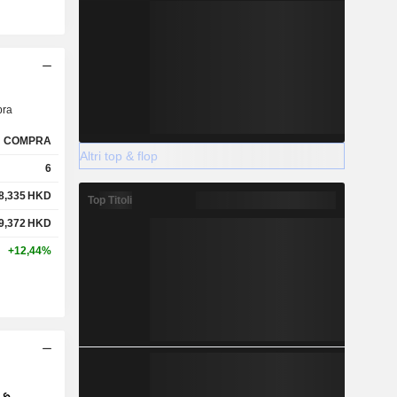
ra
COMPRA
Altri top & flop
6
8,335
HKD
Top Titoli
9,372
HKD
+12,44%