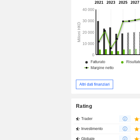
segmento Hotel Operation and M
opera nel settore alberghiero. I
Strada e Ponte si occupa della gest
strade a pedaggio. Il segmento Altr
servizi di tesoreria.
Altri dati finanziari
Rating
Trader
Investimento
Globale