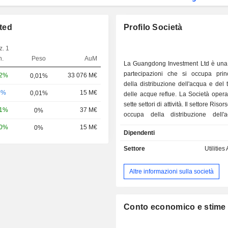
ted
Profilo Società
z. 1
n.
Peso
AuM
La Guangdong Investment Ltd è una 
partecipazioni che si occupa prin
32%
33 076 M€
0,01%
della distribuzione dell'acqua e del 
0%
15 M€
0,01%
delle acque reflue. La Società opera
sette settori di attività. Il settore Risor
21%
37 M€
0%
occupa della distribuzione dell'
trattamento delle acque reflu
60%
15 M€
0%
Dipendenti
costruzione di infrastrut
l'approvvigionamento idrico e il tratt
Settore
Utilities
acque reflue. Il settore Investimenti
immobiliare si occupa dello svilup
Altre informazioni sulla società
vendita di immobili e fornisce servizi
immobiliare a immobili commerciali. 
Department Store Operation gesti
magazzini. Il segmento Produzione 
Conto economico e stime
elettrica gestisce centrali elettrich
che forniscono energia elettrica e 