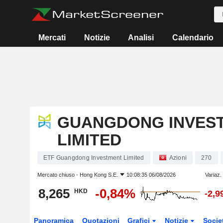
Mercati
Notizie
Analisi
Calendario
GUANGDONG INVES
LIMITED
ETF Guangdong Investment Limited
Azioni
270
Mercato chiuso -
Hong Kong S.E.
10:08:35 06/08/2026
Variaz.
8,265
-0,84%
HKD
-2,
Panoramica
Quotazioni
Grafici
Notizie
Socie