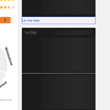
B
Le mie liste
Top Titoli