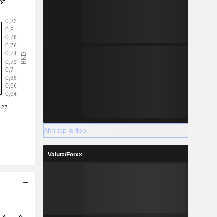
Altri top & flop
Valute/Forex