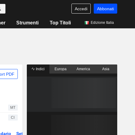
Accedi
Abbonati
ner
Strumenti
Top Titoli
Edizione Italia
Indici
Europa
America
Asia
ort PDF
MT
CI
dario
Settore
Derivati
ETF