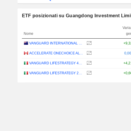
ETF posizionati su Guangdong Investment Limi
Varia
Nome
ge
VANGUARD INTERNATIONAL EQUITY INDEX FUNDS - VANGUARD FTSE ALL-WORLD EX-US ETF
+9,
ACCELERATE ONECHOICE ALTERNATIVE PORTFOLIO ETF - CAD
0,0
VANGUARD LIFESTRATEGY 40% EQUITY UCITS ETF - DISTRIBUTING - EUR
+4,
VANGUARD LIFESTRATEGY 20% EQUITY UCITS ETF - DISTRIBUTING - EUR
+0,