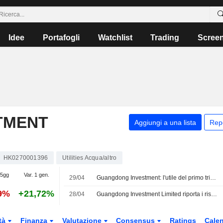
Idee
Portafogli
Watchlist
Trading
Scree
TMENT
Aggiungi a una lista
Rep
HK0270001396
Utilities Acqua/altro
 5gg
Var. 1 gen.
29/04
Guangdong Investment: l'utile del primo trimestre balza del 10%
99%
+21,72%
28/04
Guangdong Investment Limited riporta i risultati finanziari per il primo trimestre conclusosi il 31 marzo 2026
tà
Finanza
Valutazione
Consensus
Ratings
Calen