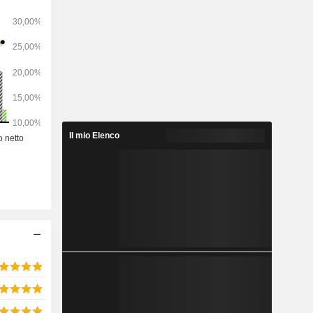
anagement
l segmento
ione delle
i fornisce
Il mio Elenco