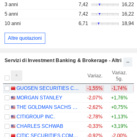
3 anni
7,42
16,22
5 anni
7,42
16,22
10 anni
6,71
18,94
Altre quotazioni
Servizi di Investment Banking & Brokerage - Altri
Variaz.
V
Variaz.
5g.
GUOSEN SECURITIES CO., LTD.
-1,55%
-1,74%
MORGAN STANLEY
-2,07%
+1,76%
+
THE GOLDMAN SACHS GROUP, INC.
-2,62%
+0,75%
+
CITIGROUP INC.
-2,78%
+1,13%
+
CHARLES SCHWAB
-0,33%
+3,19%
+
CITIC SECURITIES COMPANY LIMITED
-0,92%
-2,00%