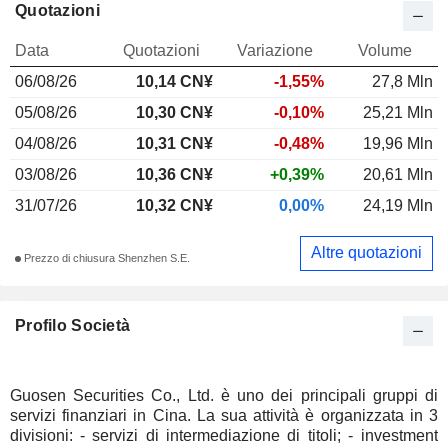
Quotazioni
Data
Quotazioni
Variazione
Volume
06/08/26
10,14 CN¥
-1,55%
27,8 Mln
05/08/26
10,30 CN¥
-0,10%
25,21 Mln
04/08/26
10,31 CN¥
-0,48%
19,96 Mln
03/08/26
10,36 CN¥
+0,39%
20,61 Mln
31/07/26
10,32 CN¥
0,00%
24,19 Mln
Altre quotazioni
Prezzo di chiusura Shenzhen S.E.
Profilo Società
Guosen Securities Co., Ltd. è uno dei principali gruppi di
servizi finanziari in Cina. La sua attività è organizzata in 3
divisioni: - servizi di intermediazione di titoli; - investment