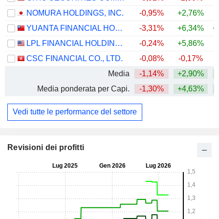
NOMURA HOLDINGS, INC.
-0,95%
+2,76%
+
YUANTA FINANCIAL HOLDING CO., LTD.
-3,31%
+6,34%
+
LPL FINANCIAL HOLDINGS INC.
-0,24%
+5,86%
CSC FINANCIAL CO., LTD.
-0,08%
-0,17%
Media
-1,14%
+2,90%
+
Media ponderata per Capi.
-1,30%
+4,63%
+
Vedi tutte le performance del settore
Revisioni dei profitti