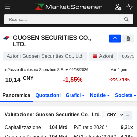
GUOSEN SECURITIES CO., LTD.
10,14
¥
-1,55%
GUOSEN SECURITIES CO.,
LTD.
Azioni Guosen Securities Co., Ltd.
Azioni
00273
Prezzo di chiusura
Shenzhen S.E.
06/08/2026
Var. 1 gen.
CNY
-1,55%
10,14
-22,71%
Panoramica
Quotazioni
Grafici
Notizie
Società
Valutazione: Guosen Securities Co., Ltd.
Capitalizzazione
104 Mrd
P/E ratio 2026 *
9,21x
Valore dell'azienda
104 Mrd
EV/Fatturato 2026 *
4,18x