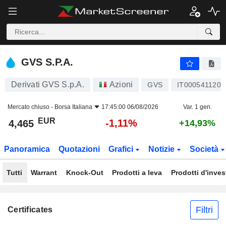
GVS S.P.A.
4,465
€
-1,11%
GVS S.P.A.
Derivati GVS S.p.A.
Azioni
GVS
IT0005411209
Mercato chiuso -
Borsa Italiana
17:45:00 06/08/2026
Var. 1 gen.
EUR
-1,11%
4,465
+14,93%
Panoramica
Quotazioni
Grafici
Notizie
Società
Tutti
Warrant
Knock-Out
Prodotti a leva
Prodotti d'inve
Filtri
Certificates