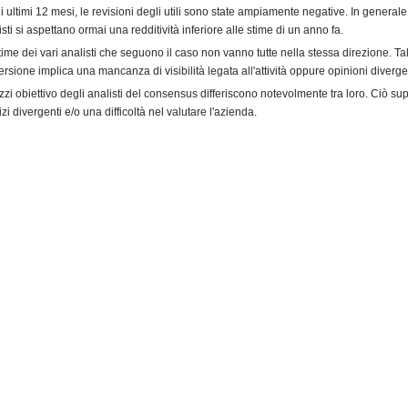
i ultimi 12 mesi, le revisioni degli utili sono state ampiamente negative. In generale,
isti si aspettano ormai una redditività inferiore alle stime di un anno fa.
time dei vari analisti che seguono il caso non vanno tutte nella stessa direzione. Ta
ersione implica una mancanza di visibilità legata all'attività oppure opinioni diverge
ezzi obiettivo degli analisti del consensus differiscono notevolmente tra loro. Ciò s
zi divergenti e/o una difficoltà nel valutare l'azienda.