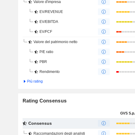
Valore d'impresa
EV/REVENUE
EV/EBITDA
EV/FCF
Valore del patrimonio netto
P/E ratio
PBR
Rendimento
Più rating
Rating Consensus
GVS S.p.
Consensus
Raccomandazioni degli analisti