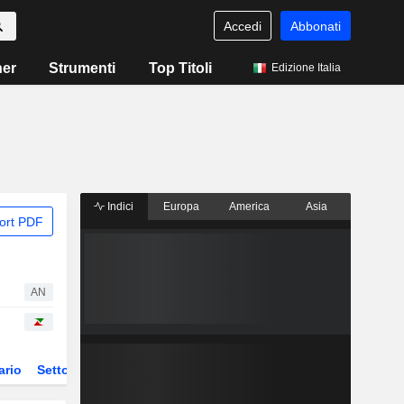
Accedi
Abbonati
ner
Strumenti
Top Titoli
Edizione Italia
Indici
Europa
America
Asia
ort PDF
AN
ario
Settore
Derivati
ETF