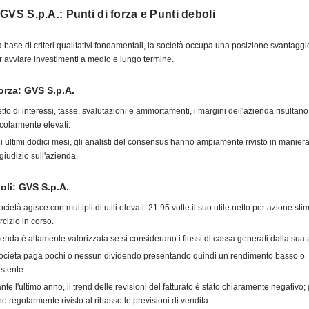
GVS S.p.A.: Punti di forza e Punti deboli
a base di criteri qualitativi fondamentali, la società occupa una posizione svantagg
r avviare investimenti a medio e lungo termine.
forza: GVS S.p.A.
etto di interessi, tasse, svalutazioni e ammortamenti, i margini dell'azienda risultano
icolarmente elevati.
i ultimi dodici mesi, gli analisti del consensus hanno ampiamente rivisto in maniera 
 giudizio sull'azienda.
oli: GVS S.p.A.
cietà agisce con multipli di utili elevati: 21.95 volte il suo utile netto per azione sti
rcizio in corso.
ienda è altamente valorizzata se si considerano i flussi di cassa generati dalla sua at
ocietà paga pochi o nessun dividendo presentando quindi un rendimento basso o
istente.
nte l'ultimo anno, il trend delle revisioni del fatturato è stato chiaramente negativo; g
o regolarmente rivisto al ribasso le previsioni di vendita.