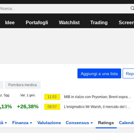
Idee
Portafogli
Watchlist
Trading
Scree
Aggiungi a una lista
Rep
Fornitura medica
az. 5gg
Var. 1 gen.
11:53
MIB in rialzo con Prysmian; Brent sopra USD80
,13%
+26,38%
08:57
L'enigmatico Mr Warsh, il mercato del lavoro e i tassi d'interesse
tà
Finanza
Valutazione
Consensus
Ratings
Calend