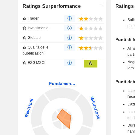
Ratings Surperformance
Ratings 
Trader
Sull
pote
Investimento
Globale
Punti di 
Qualità delle
Al n
pubblicazioni
part
Negl
ESG MSCI
A
loro
Punti deb
La so
l'ese
L'az
La s
ines
Dura
hann