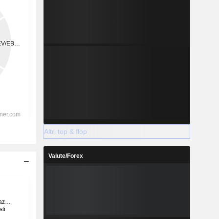
Altri top & flop
Valute/Forex