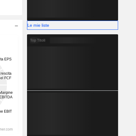
Le mie liste
Top Titoli