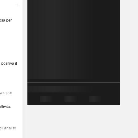
iosa per
positiva il
mato per
tività.
li analisti