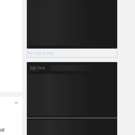
Altri top & flop
Top Titoli