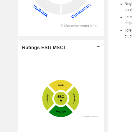
Negl
anal
Le s
disp
I pr
giudi
Ratings ESG MSCI