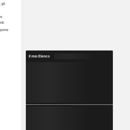
 gli
le
nti.
uppone
Il mio Elenco