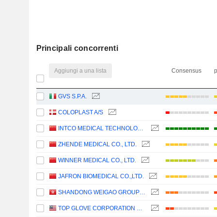
Principali concorrenti
Aggiungi a una lista
Consensus
p
GVS S.P.A.
COLOPLAST A/S
INTCO MEDICAL TECHNOLOGY CO., LTD.
ZHENDE MEDICAL CO., LTD.
WINNER MEDICAL CO., LTD.
JAFRON BIOMEDICAL CO.,LTD.
SHANDONG WEIGAO GROUP MEDICAL POLYMER COMPANY LIMITED
TOP GLOVE CORPORATION BHD.