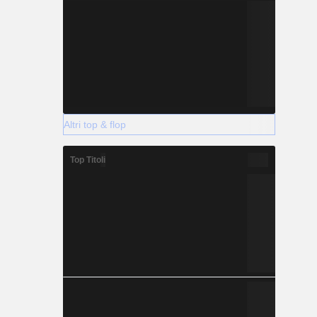
Altri top & flop
Top Titoli