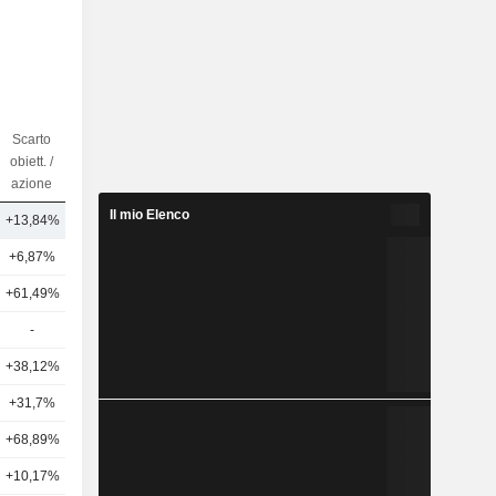
Scarto
Num di
obiett. /
Analisti
azione
Il mio Elenco
+13,84%
5
+6,87%
21
+61,49%
1
-
-
+38,12%
4
+31,7%
2
+68,89%
9
+10,17%
16