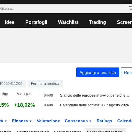
Idee
Portafogli
Watchlist
Trading
Scree
Aggiungi a una lista
Rep
IT0005411209
Fornitura medica
z. 5gg
Var. 1 gen.
04/08
Slancio delle europee in avvio, bene difesa sul MIB
15%
+18,02%
03/08
Calendario delle società: 3 - 7 agosto 2026
tà
Finanza
Valutazione
Consensus
Ratings
Calend