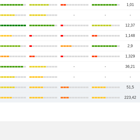
1,01
-
-
-
12,37
1,148
2,9
1,329
-
-
36,21
-
-
-
51,5
223,42