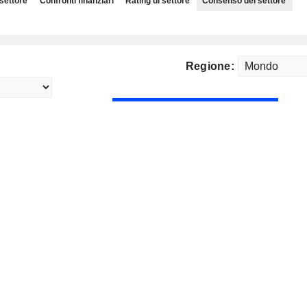
 settore
Confronti finanziari
Rating di settore
Consenso del settore
Regione: