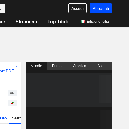
Accedi
Abbonati
ner
Strumenti
Top Titoli
Edizione Italia
Indici
Europa
America
Asia
ort PDF
AN
ario
Settore
Derivati
ETF