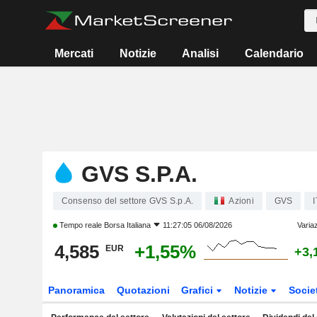
Mercati
Notizie
Analisi
Calendario
GVS S.P.A.
Consenso del settore GVS S.p.A.
Azioni
GVS
Tempo reale
Borsa Italiana
11:27:05 06/08/2026
Varia
4,585
+1,55%
EUR
+3,
Panoramica
Quotazioni
Grafici
Notizie
Socie