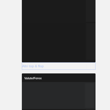
Altri top & flop
Valute/Forex