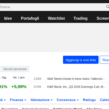
Idee
Portafogli
Watchlist
Trading
Scree
Aggiungi a una lista
Rep
Servizi personali
z. 5gg
Var. 1 gen.
21/05
Wall Street chiude in lieve rialzo: l'attenzione degli investitori si sposta sulle speranze di pace in Medio Oriente
91%
+5,99%
07/05
H&R Block, Inc., Q3 2026 Earnings Call, May 06, 2026
tà
Finanza
Valutazione
Consensus
Ratings
Calen