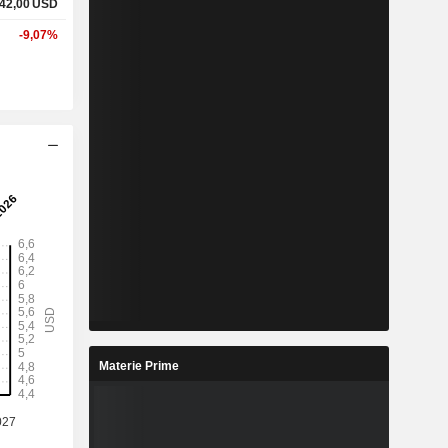
42,00
USD
-9,07%
Materie Prime