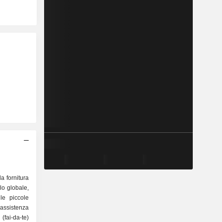
a fornitura
llo globale,
 le piccole
 assistenza
(fai-da-te)