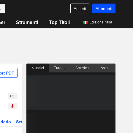
Accedi
Abbonati
ner
Strumenti
Top Titoli
Edizione Italia
Indici
Europa
America
Asia
ort PDF
RE
dario
Settore
Derivati
ETF