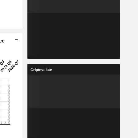
ice
Criptovalute