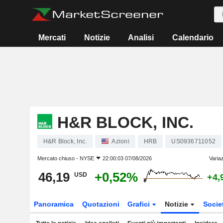
Mercati
Notizie
Analisi
Calendario
H&R BLOCK, INC.
H&R Block, Inc.
Azioni
HRB
US0936711052
Mercato chiuso -
NYSE
22:00:03 07/08/2026
Varia
46,19
+0,52%
USD
+4,
Panoramica
Quotazioni
Grafici
Notizie
Socie