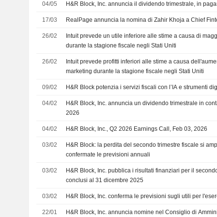
04/05
H&R Block, Inc. annuncia il dividendo trimestrale, in paga
17/03
RealPage annuncia la nomina di Zahir Khoja a Chief Fint
26/02
Intuit prevede un utile inferiore alle stime a causa di mag
durante la stagione fiscale negli Stati Uniti
26/02
Intuit prevede profitti inferiori alle stime a causa dell'aum
marketing durante la stagione fiscale negli Stati Uniti
09/02
H&R Block potenzia i servizi fiscali con l’IA e strumenti dig
04/02
H&R Block, Inc. annuncia un dividendo trimestrale in contan
2026
04/02
H&R Block, Inc., Q2 2026 Earnings Call, Feb 03, 2026
03/02
H&R Block: la perdita del secondo trimestre fiscale si ampli
confermate le previsioni annuali
03/02
H&R Block, Inc. pubblica i risultati finanziari per il second
conclusi al 31 dicembre 2025
03/02
H&R Block, Inc. conferma le previsioni sugli utili per l'ese
22/01
H&R Block, Inc. annuncia nomine nel Consiglio di Amminis