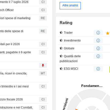
mento il 7 luglio 2026
CI
Altre analisi
ech Officer
CI
giori spese di marketing
RE
Rating
ento delle spese di
RE
Trader
Investimento
itali per il 2026
CI
Globale
ti, pagabile il 6 aprile
CI
Qualità delle
pubblicazioni
ESG MSCI
a, ricavi in crescita;
MT
o trimestre e i sei mesi
CI
rcizio fiscale 2026
CI
trazione e nei Comitati,
CI