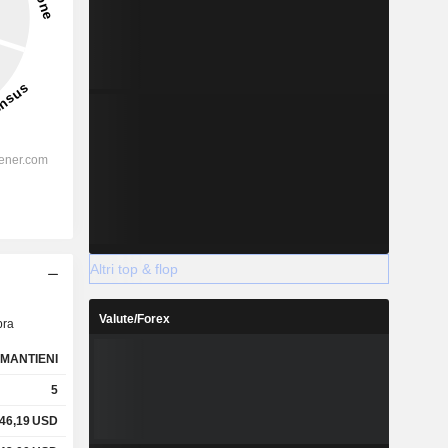
Altri top & flop
Valute/Forex
ra
MANTIENI
5
46,19
USD