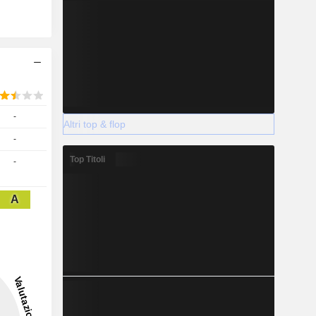
-
Altri top & flop
-
Top Titoli
-
A