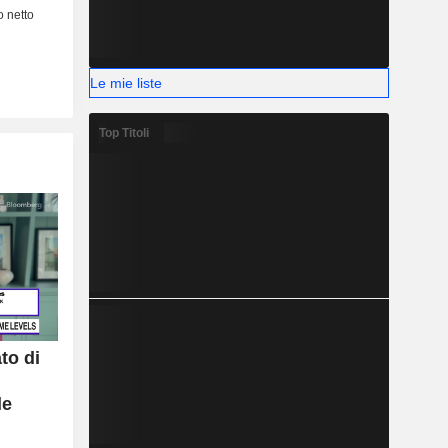
Le mie liste
Top Titoli
to di
le