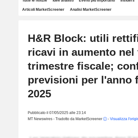
Tutte le notizie
Idee analisti
Eventi più importanti
Insiders
Articoli MarketScreener
Analisi MarketScreener
H&R Block: utili rettif
ricavi in aumento nel
trimestre fiscale; con
previsioni per l'anno 
2025
Pubblicato il 07/05/2025 alle 23:14
MT Newswires - Tradotto da MarketScreener
-
Visualizza l'orig