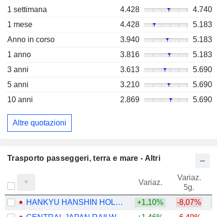
1 settimana
4.428
4.740
1 mese
4.428
5.183
Anno in corso
3.940
5.183
1 anno
3.816
5.183
3 anni
3.613
5.690
5 anni
3.210
5.690
10 anni
2.869
5.690
Altre quotazioni
Trasporto passeggeri, terra e mare - Altri
Variaz.
V
Variaz.
5g.
HANKYU HANSHIN HOLDINGS, INC.
+1,10%
-8,07%