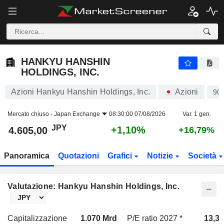
HANKYU HANSHIN HOLDINGS, INC.
4.605,00
¥
+1,10%
HANKYU HANSHIN
HOLDINGS, INC.
Azioni Hankyu Hanshin Holdings, Inc.
Azioni
90
Mercato chiuso -
Japan Exchange
08:30:00 07/08/2026
Var. 1 gen.
JPY
+1,10%
4.605,00
+16,79%
Panoramica
Quotazioni
Grafici
Notizie
Società
Valutazione: Hankyu Hanshin Holdings, Inc.
Capitalizzazione
1.070 Mrd
P/E ratio 2027 *
13,3x