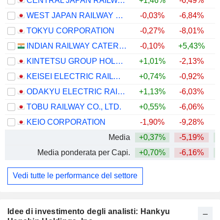
CENTRAL JAPAN RAILWAY COMPANY
+1,46%
-6,49%
WEST JAPAN RAILWAY COMPANY
-0,03%
-6,84%
TOKYU CORPORATION
-0,27%
-8,01%
INDIAN RAILWAY CATERING & TOURISM CORPORATION LIMITED
-0,10%
+5,43%
KINTETSU GROUP HOLDINGS CO.,LTD.
+1,01%
-2,13%
+
KEISEI ELECTRIC RAILWAY CO., LTD.
+0,74%
-0,92%
ODAKYU ELECTRIC RAILWAY CO., LTD.
+1,13%
-6,03%
TOBU RAILWAY CO., LTD.
+0,55%
-6,06%
+
KEIO CORPORATION
-1,90%
-9,28%
Media
+0,37%
-5,19%
Media ponderata per Capi.
+0,70%
-6,16%
Vedi tutte le performance del settore
Idee di investimento degli analisti: Hankyu