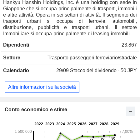
Hankyu Hanshin Holdings, Inc. è una holding con sede in
Giappone che si occupa principalmente di trasporti, immobili
e altre attività. Opera in sei settori di attività. Il segmento dei
trasporti urbani si occupa di ferrovie, automobili,
distribuzione, pubblicità e trasporti urbani. Il settore
Immobiliare si occupa principalmente di leasing immobiliare
e vendita di immobili. Il segmento intrattenimento e
Dipendenti
23.867
comunicazione si occupa di sport, palcoscenico, mezzi di
comunicazione e attività per il tempo libero. Il segmento
Settore
Trasporto passeggeri ferroviario/stradale
Viaggi si occupa dell'offerta di viaggi. Il segmento Trasporti
internazionali si occupa del settore dei trasporti
Calendario
29/09
Stacco del dividendo - 50 JPY
internazionali. Il segmento Hotel è impegnato nel settore
alberghiero. La Società è anche coinvolta in attività che
includono, tra le altre, l'edilizia e l'ambiente, le carte di
Altre informazioni sulla società
gruppo, le carte di gruppo, le attività finanziarie di gruppo, le
risorse umane e le agenzie di contabilità.
Conto economico e stime