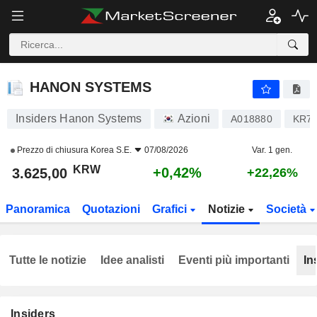
HANON SYSTEMS
3.625,00
₩
+0,42%
HANON SYSTEMS
Insiders Hanon Systems
Azioni
A018880
KR70
Prezzo di chiusura
Korea S.E.
07/08/2026
Var. 1 gen.
KRW
+0,42%
3.625,00
+22,26%
Panoramica
Quotazioni
Grafici
Notizie
Società
Tutte le notizie
Idee analisti
Eventi più importanti
In
Insiders