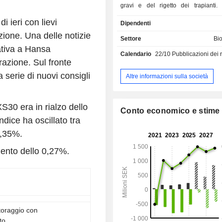
gravi e del rigetto dei trapianti. 
dell'azienda consistono nella ricer
i ieri con lievi
Dipendenti
sviluppo per la scoperta di farmaci
zione. Una delle notizie
conduce diversi progetti, tra cui i pri
Settore
Bi
IdeS (Immunoglobulin G-degrading
lativa a Hansa
Calendario
22/10
Pubblicazioni dei risulta
Streptococcus pyogenes) e HBP-assa
razione. Sul fronte
Binding Protein-assay). L'obiettivo d
 serie di nuovi consigli
consentire un trapianto che eviti 
Altre informazioni sulla società
mediato da anticorpi. Il test HBP è
diagnostico che mira a prevedere la 
nei pazienti con sintomi di malattia i
S30 era in rialzo dello
Conto economico e stime
portafoglio di brevetti dell'Azienda
ndice ha oscillato tra
da diverse famiglie di brevetti c
0,35%.
geograficamente numerose giurisdizio
Stati Uniti, Europa e Giappone.
ento dello 0,27%.
oraggio con
to