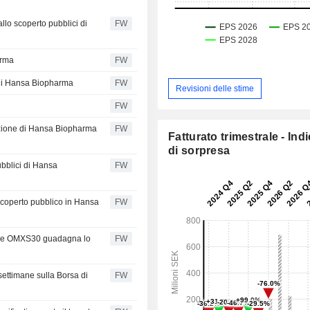
llo scoperto pubblici di
FW
arma
FW
i di Hansa Biopharma
FW
Revisioni delle stime
FW
azione di Hansa Biopharma
FW
Fatturato trimestrale - Ind
di sorpresa
ubblici di Hansa
FW
scoperto pubblico in Hansa
FW
ndice OMXS30 guadagna lo
FW
settimane sulla Borsa di
FW