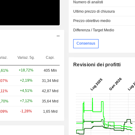
Numero di analisti
Ultimo prezzo di chiusura
Prezzo obiettivo medio
Differenza / Target Medio
Consensus
riaz.
Variaz. 5g.
Capi.
Revisioni dei profitti
+18,72%
,61%
405 Mln
+2,19%
,07%
31,34 Mrd
+4,51%
0,11%
42,87 Mrd
+7,12%
,70%
35,64 Mrd
-1,28%
,09%
1,65 Mrd