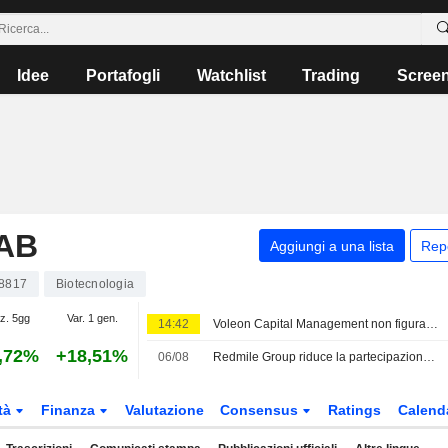
Idee
Portafogli
Watchlist
Trading
Scree
AB
Aggiungi a una lista
Rep
8817
Biotecnologia
az. 5gg
Var. 1 gen.
14:42
Voleon Capital Management non figura più tra i venditori allo scoperto pubblici di Hansa Biopharma
,72%
+18,51%
06/08
Redmile Group riduce la partecipazione in Hansa Biopharma
tà
Finanza
Valutazione
Consensus
Ratings
Calend