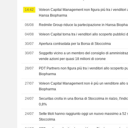
14:42
Voleon Capital Management non figura più tra i venditori a
Hansa Biopharma
06/08
Redmile Group riduce la partecipazione in Hansa Bioph
04/08
Voleon Capital torna tra i venditori allo scoperto pubblic
30/07
Apertura contrastata per la Borsa di Stoccolma
30/07
Soggetto vicino a un membro del consiglio di amministr
vende azioni per quasi 18 milioni di corone
28/07
PDT Partners non figura più tra i venditori allo scoperto p
Biopharma
27/07
Voleon Capital Management non è più un venditore allo 
Biopharma
24/07
Securitas crolla in una Borsa di Stoccolma in rialzo, l'i
0,8%
24/07
Sette titoli hanno raggiunto oggi un nuovo massimo a 52 
Stoccolma