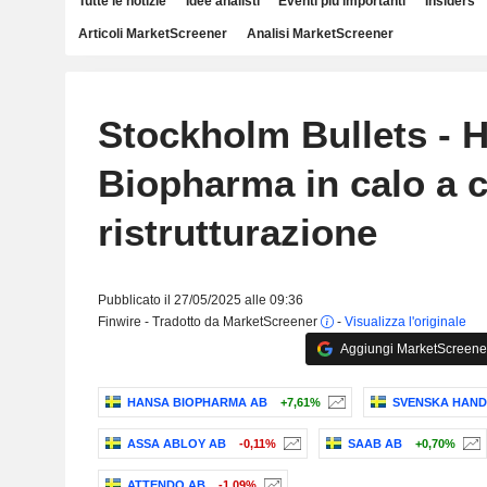
Tutte le notizie
Idee analisti
Eventi più importanti
Insiders
Articoli MarketScreener
Analisi MarketScreener
Stockholm Bullets - 
Biopharma in calo a c
ristrutturazione
Pubblicato il 27/05/2025 alle 09:36
Finwire - Tradotto da MarketScreener
-
Visualizza l'originale
Aggiungi MarketScreener 
HANSA BIOPHARMA AB
+7,61%
SVENSKA HAND
ASSA ABLOY AB
-0,11%
SAAB AB
+0,70%
ATTENDO AB
-1,09%