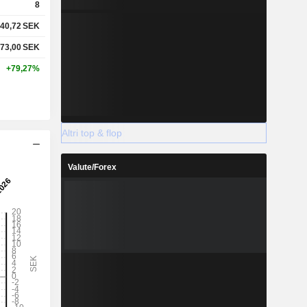
8
40,72
SEK
73,00
SEK
+79,27%
Altri top & flop
Valute/Forex