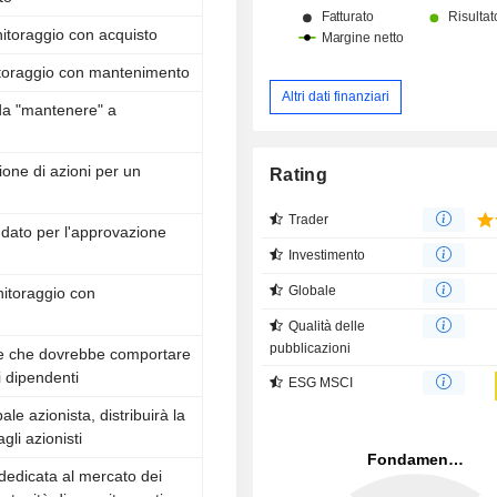
nitoraggio con acquisto
toraggio con mantenimento
Altri dati finanziari
 da "mantenere" a
ione di azioni per un
Rating
Trader
ndato per l'approvazione
Investimento
Globale
itoraggio con
Qualità delle
pubblicazioni
one che dovrebbe comportare
i dipendenti
ESG MSCI
ale azionista, distribuirà la
li azionisti
 dedicata al mercato dei