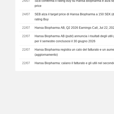
24/07
SEB conferma il rating buy su Hansa Biopharma e alza sign
price
24/07
SEB alza il target price di Hansa Biopharma a 150 SEK (d
rating Buy
22/07
Hansa Biopharma AB, Q2 2026 Earnings Call, Jul 22, 20
22/07
Hansa Biopharma AB (publ) annuncia i risultati degli utili 
per il semestre conclusosi il 30 giugno 2026
22/07
Hansa Biopharma registra un calo del fatturato e un aume
(aggiornamento)
22/07
Hansa Biopharma: calano il fatturato e gli utili nel second