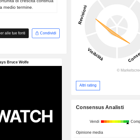
ortunità di crescita continua
i a medio termine.
 alle tue fonti
Condividi
Altri rating
Consensus Analisti
Vendi
Comp
Opinione media