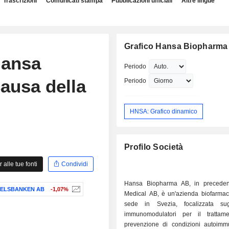
Trascrizioni
Comunicati stampa
Pubblicazioni ufficiali
Altre lingue
Grafico Hansa Biopharma
Hansa
Periodo
ausa della
Periodo
HNSA: Grafico dinamico
Profilo Società
alle tue fonti
Condividi
Hansa Biopharma AB, in precede
ELSBANKEN AB
-1,07%
Medical AB, è un'azienda biofarmac
sede in Svezia, focalizzata sug
immunomodulatori per il trattam
prevenzione di condizioni autoimm