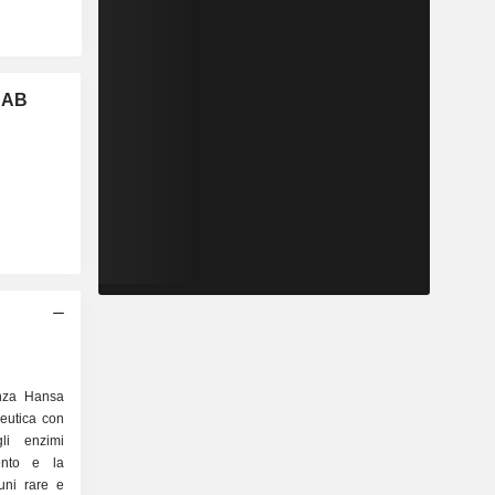
 AB
nza Hansa
eutica con
li enzimi
ento e la
uni rare e