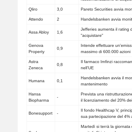
Qliro
3,0
Pareto Securities avvia mo
Attendo
2
Handelsbanken avvia moni
Jefferies aumenta il rating
Assa Abloy
1,6
"acquistare"
Genova
Intende effettuare un'emiss
0,9
Property
massimo di 600.000 azioni
Astra
Il farmaco Imfinzi raccoma
0,8
Zeneca
nell'UE
Handelsbanken avvia il mon
Humana
0,1
mantenimento
Hansa
Prevista una ristrutturazi
-
Biopharma
il licenziamento del 20% de
Il fondo Healthcap V, princip
Bonesupport
-
sua partecipazione del 4% ag
Martedì si terrà la giornata