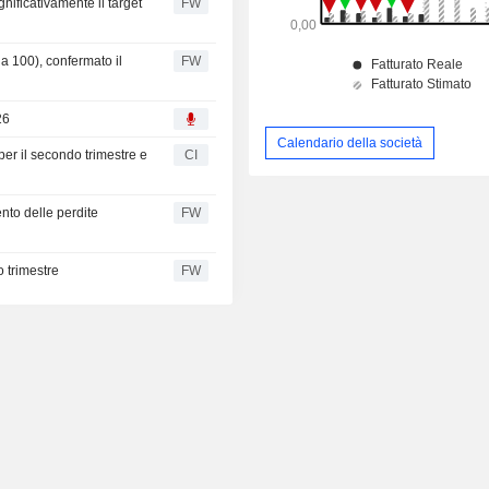
ificativamente il target
FW
a 100), confermato il
FW
26
Calendario della società
per il secondo trimestre e
CI
nto delle perdite
FW
o trimestre
FW