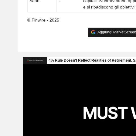
Saab
-
capitali. Si intravedono opp
e si ribadiscono gli obiettiv
© Finwire - 2025
Aggiungi MarketScreener