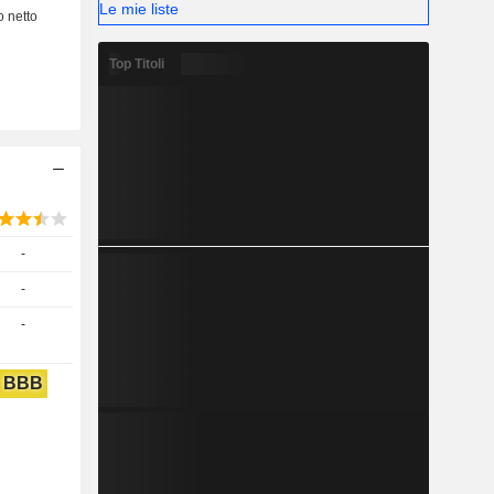
Le mie liste
Top Titoli
-
-
-
BBB