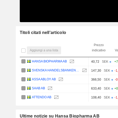
Titoli citati nell'articolo
Prezzo
Aggiungi a una lista
indicativo
Va
HANSA BIOPHARMA AB
40,72
SEK
+7
SVENSKA HANDELSBANKEN AB
147,30
SEK
-1
ASSA ABLOY AB
366,50
SEK
-
SAAB AB
633,40
SEK
+0
ATTENDO AB
108,40
SEK
-1
Ultime notizie su Hansa Biopharma AB