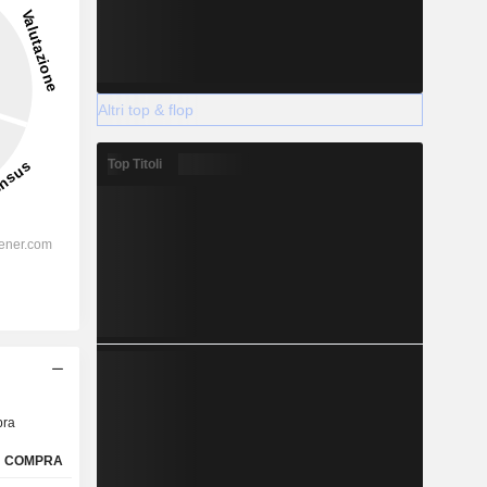
Altri top & flop
Top Titoli
ra
COMPRA