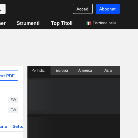
Accedi
Abbonati
ner
Strumenti
Top Titoli
Edizione Italia
Indici
Europa
America
Asia
ort PDF
FW
FW
ario
Settore
Derivati