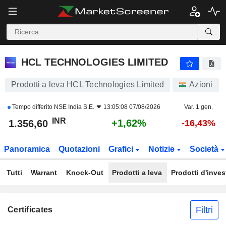
HCL TECHNOLOGIES LIMITED
1.356,60
₹
+1,62%
HCL TECHNOLOGIES LIMITED
Prodotti a leva HCL Technologies Limited
Azioni
Tempo differito
NSE India S.E.
13:05:08 07/08/2026
Var. 1 gen.
INR
+1,62%
1.356,60
-16,43%
Panoramica
Quotazioni
Grafici
Notizie
Società
Tutti
Warrant
Knock-Out
Prodotti a leva
Prodotti d'inve
Filtri
Certificates