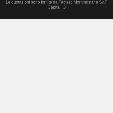
Le quotazioni sono fornite da Factset, Morningstar e S&P
Capital IQ