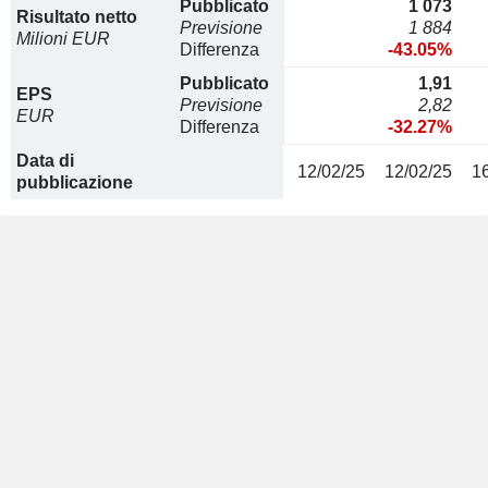
Pubblicato
1 073
Risultato netto
Previsione
1 884
Milioni EUR
Differenza
-43.05%
Pubblicato
1,91
EPS
Previsione
2,82
EUR
Differenza
-32.27%
Data di
12/02/25
12/02/25
1
pubblicazione