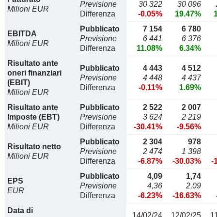
Previsione
30 322
30 096
Milioni EUR
Differenza
-0.05%
19.47%
Pubblicato
7 154
6 780
EBITDA
Previsione
6 441
6 376
Milioni EUR
Differenza
11.08%
6.34%
Risultato ante
Pubblicato
4 443
4 512
oneri finanziari
Previsione
4 448
4 437
(EBIT)
Differenza
-0.11%
1.69%
Milioni EUR
Risultato ante
Pubblicato
2 522
2 007
Imposte (EBT)
Previsione
3 624
2 219
Milioni EUR
Differenza
-30.41%
-9.56%
Pubblicato
2 304
978
Risultato netto
Previsione
2 474
1 398
Milioni EUR
Differenza
-6.87%
-30.03%
-
Pubblicato
4,09
1,74
EPS
Previsione
4,36
2,09
EUR
Differenza
-6.23%
-16.63%
Data di
14/02/24
12/02/25
1