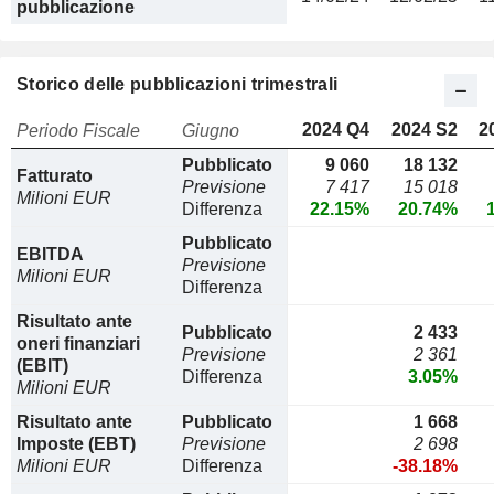
pubblicazione
Storico delle pubblicazioni trimestrali
2024 Q4
2024 S2
2
Periodo Fiscale
Giugno
Pubblicato
9 060
18 132
Fatturato
Previsione
7 417
15 018
Milioni EUR
Differenza
22.15%
20.74%
Pubblicato
EBITDA
Previsione
Milioni EUR
Differenza
Risultato ante
Pubblicato
2 433
oneri finanziari
Previsione
2 361
(EBIT)
Differenza
3.05%
Milioni EUR
Risultato ante
Pubblicato
1 668
Imposte (EBT)
Previsione
2 698
Milioni EUR
Differenza
-38.18%