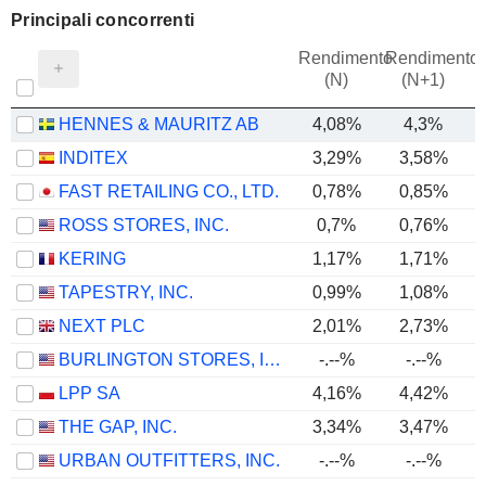
Principali concorrenti
Rendimento
Rendimento
P
(N)
(N+1)
HENNES & MAURITZ AB
4,08%
4,3%
INDITEX
3,29%
3,58%
FAST RETAILING CO., LTD.
0,78%
0,85%
ROSS STORES, INC.
0,7%
0,76%
KERING
1,17%
1,71%
TAPESTRY, INC.
0,99%
1,08%
NEXT PLC
2,01%
2,73%
BURLINGTON STORES, INC.
-.--%
-.--%
LPP SA
4,16%
4,42%
THE GAP, INC.
3,34%
3,47%
URBAN OUTFITTERS, INC.
-.--%
-.--%