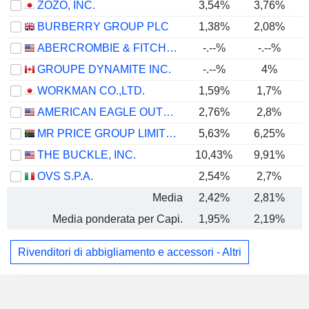
ZOZO, INC.
3,54%
3,76%
BURBERRY GROUP PLC
1,38%
2,08%
ABERCROMBIE & FITCH CO.
-.--%
-.--%
GROUPE DYNAMITE INC.
-.--%
4%
WORKMAN CO.,LTD.
1,59%
1,7%
AMERICAN EAGLE OUTFITTERS, INC.
2,76%
2,8%
MR PRICE GROUP LIMITED
5,63%
6,25%
THE BUCKLE, INC.
10,43%
9,91%
OVS S.P.A.
2,54%
2,7%
Media
2,42%
2,81%
Media ponderata per Capi.
1,95%
2,19%
Rivenditori di abbigliamento e accessori - Altri