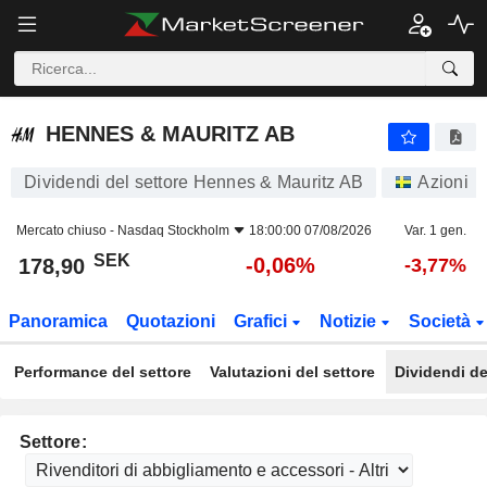
HENNES & MAURITZ AB
178,90
kr
-0,06%
HENNES & MAURITZ AB
Dividendi del settore Hennes & Mauritz AB
Azioni
Mercato chiuso -
Nasdaq Stockholm
18:00:00 07/08/2026
Var. 1 gen.
SEK
-0,06%
178,90
-3,77%
Panoramica
Quotazioni
Grafici
Notizie
Società
Performance del settore
Valutazioni del settore
Dividendi de
Settore: