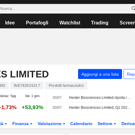
Idee
Portafogli
Watchlist
Trading
Scree
S LIMITED
Aggiungi a una lista
Rep
BIO
INE782E01017
Prodotti farmaceutici
Variaz. 5gg
Var. 1 gen.
30/07
Hester Biosciences Limited riporta i risultati degli utili per il primo trimestre conclusosi il 30 giugno 2026
-1,73%
+53,93%
30/07
Hester Biosciences Limited, Q1 2027 Earnings Call, Jul 30, 2026
tà
Finanza
Valutazione
Calendario
Settore
Deriva