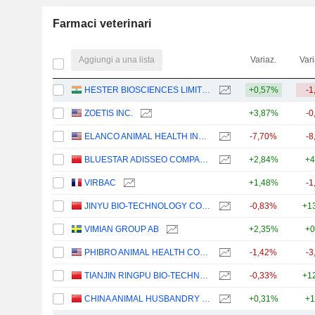
Farmaci veterinari
Aggiungi a una lista
Variaz.
Vari
HESTER BIOSCIENCES LIMITED
+0,57%
-1
ZOETIS INC.
+3,87%
-0
ELANCO ANIMAL HEALTH INCORPORATED
-7,70%
-8
BLUESTAR ADISSEO COMPANY
+2,84%
+4
VIRBAC
+1,48%
-1
JINYU BIO-TECHNOLOGY CO., LTD.
-0,83%
+1
VIMIAN GROUP AB
+2,35%
+0
PHIBRO ANIMAL HEALTH CORPORATION
-1,42%
-3
TIANJIN RINGPU BIO-TECHNOLOGY CO.,LTD.
-0,33%
+1
CHINA ANIMAL HUSBANDRY INDUSTRY CO., LTD.
+0,31%
+1