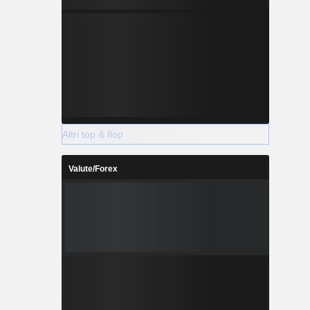
Altri top & flop
Valute/Forex