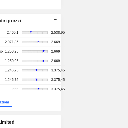
dei prezzi
2.405,1
2.538,95
2.071,85
2.669
so
1.250,95
2.669
1.250,95
2.669
1.246,75
3.375,45
1.246,75
3.375,45
666
3.375,45
azioni
Limited