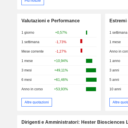
Più notizie
Valutazioni e Performance
Estremi 
1 giorno
+0,57%
1 settimana
1 settimana
-1,73%
1 mese
Mese corrente
-1,27%
Anno in cor
1 mese
+10,94%
1 anno
3 mesi
+49,11%
3 anni
6 mesi
+61,46%
5 anni
Anno in corso
+53,93%
10 anni
Altre quotazioni
Altre quot
Dirigenti e Amministratori: Hester Biosciences 