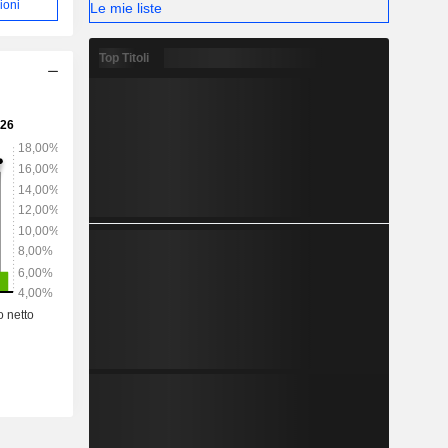
ioni
Le mie liste
Top Titoli