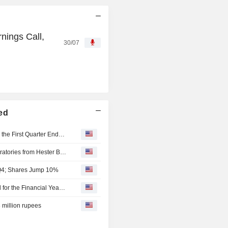
nings Call,
30/07
ted
Hester Biosciences Limited Reports Earnings Results for the First Quarter Ended June 30, 2026
An undisclosed buyer acquired 11% stake in Texas Laboratories from Hester Biosciences Limited for INR 23 million.
l Q4; Shares Jump 10%
Hester Biosciences Limited Recommends Final Dividend for the Financial Year 2025-26
 million rupees