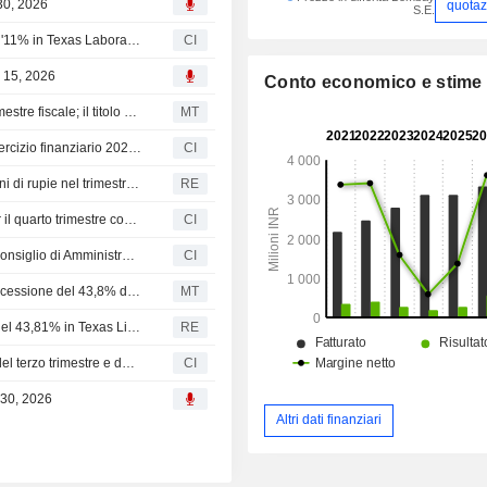
30, 2026
quotaz
S.E.
Un acquirente non dichiarato ha acquisito una quota dell'11% in Texas Laboratories da Hester Biosciences Limited (BSE:524669) per 23 Mio INR.
CI
 15, 2026
Conto economico e stime
Hester Biosciences: l'utile consolidato vola nel quarto trimestre fiscale; il titolo balza del 10%
MT
Hester Biosciences Limited propone il dividendo per l'esercizio finanziario 2025-26
CI
Hester Biosciences: utile netto consolidato di 159,8 milioni di rupie nel trimestre di marzo
RE
Hester Biosciences Limited riporta i risultati finanziari per il quarto trimestre conclusosi il 31 marzo 2026
CI
Hester Biosciences Limited annuncia cambiamenti nel Consiglio di Amministrazione con decorrenza dal 12 maggio 2026
CI
Hester Biosciences riceve l'approvazione del CdA per la cessione del 43,8% della controllata; azioni in rialzo del 3%
MT
Hester Biosciences approva la dismissione della quota del 43,81% in Texas Lifesciences
RE
Hester Biosciences Limited pubblica i risultati finanziari del terzo trimestre e dei nove mesi conclusi al 31 dicembre 2025
CI
 30, 2026
Altri dati finanziari