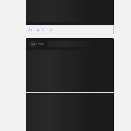
Altri top & flop
Top Titoli