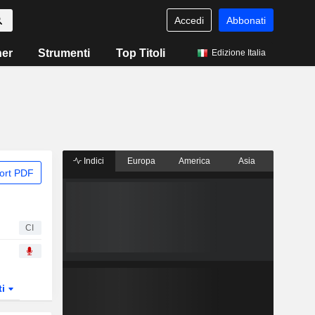
Accedi
Abbonati
ner
Strumenti
Top Titoli
Edizione Italia
Indici
Europa
America
Asia
ort PDF
CI
ti