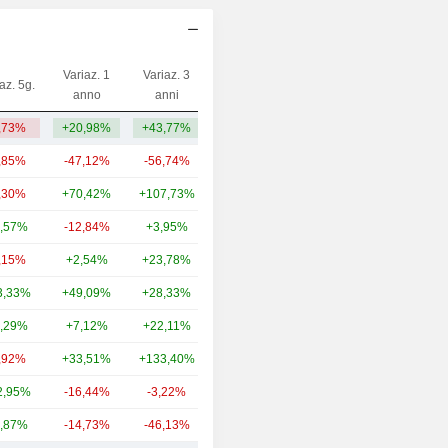
Variaz. 1
Variaz. 3
az. 5g.
Capi.($)
anno
anni
,73%
+20,98%
+43,77%
218 Mln
,85%
-47,12%
-56,74%
31,19 Mrd
,30%
+70,42%
+107,73%
13,1 Mrd
,57%
-12,84%
+3,95%
3,85 Mrd
,15%
+2,54%
+23,78%
3,27 Mrd
3,33%
+49,09%
+28,33%
2,14 Mrd
,29%
+7,12%
+22,11%
1,9 Mrd
,92%
+33,51%
+133,40%
1,46 Mrd
2,95%
-16,44%
-3,22%
1,22 Mrd
,87%
-14,73%
-46,13%
986 Mln