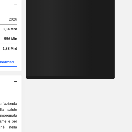
2026
3,34 Mrd
556 Mln
1,88 Mrd
 finanziari
n'azienda
lla salute
e impegnata
lame e per
ché nella