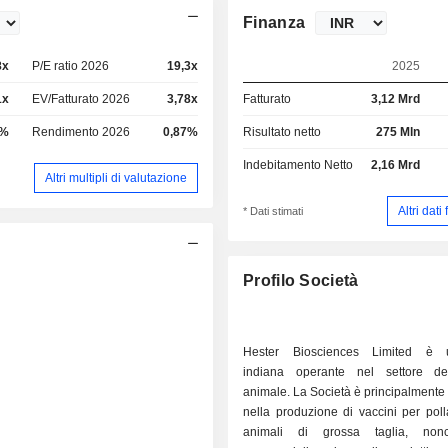
Finanza
8x
P/E ratio 2026
19,3x
2025
1x
EV/Fatturato 2026
3,78x
Fatturato
3,12 Mrd
6%
Rendimento 2026
0,87%
Risultato netto
275 Mln
Indebitamento Netto
2,16 Mrd
Altri multipli di valutazione
Altri dati
* Dati stimati
Profilo Società
Hester Biosciences Limited è u
indiana operante nel settore de
animale. La Società è principalment
nella produzione di vaccini per pol
animali di grossa taglia, non