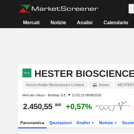
Mercati
Notizie
Analisi
Calendario
HESTER BIOSCIENCE
Azioni Hester Biosciences Limited
Azioni
HESTER
Mercato chiuso -
Bombay S.E.
12:02:23 06/08/2026
2.450,55
+0,57%
INR
Panoramica
Quotazioni
Grafici
Notizie
Socie