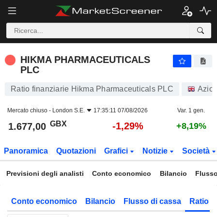
HIKMA PHARMACEUTICALS PLC
1.677,00
p
-1,29%
HIKMA PHARMACEUTICALS
PLC
Ratio finanziarie Hikma Pharmaceuticals PLC
Azion
Mercato chiuso -
London S.E.
17:35:11 07/08/2026
Var. 1 gen.
GBX
-1,29%
1.677,00
+8,19%
Panoramica
Quotazioni
Grafici
Notizie
Società
Previsioni degli analisti
Conto economico
Bilancio
Flusso
Conto economico
Bilancio
Flusso di cassa
Ratio f