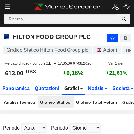
HILTON FOOD GROUP PLC
613,00
p
+0,16%
HILTON FOOD GROUP PLC
Grafico Statico Hilton Food Group plc
Azioni
HF
Mercato chiuso -
London S.E.
17:35:06 07/08/2026
Var. 1 gen.
GBX
+0,16%
613,00
+21,63%
Panoramica
Quotazioni
Grafici
Notizie
Società
Analisi Tecnica
Grafico Statico
Grafico Total Return
Grafi
Periodo
Periodo