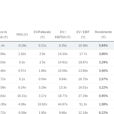
ice to
EV/Fatturato
EV /
EV / EBIT
Rendimento
PEG (Y)
ok (Y)
(Y)
EBITDA (Y)
(Y)
(Y)
1.4x
-0.28x
0.21x
6.35x
10.36x
5,84%
.06x
1.92x
2.9x
14.34x
17.7x
3,86%
.03x
0.3x
2.5x
14.91x
18.87x
3,29%
.46x
0.57x
1.86x
10.56x
13.66x
3,46%
.72x
0.1x
0.54x
9.64x
16.75x
2,67%
.59x
0.24x
3.29x
13.3x
16.01x
3,22%
.63x
16.31x
3.17x
18.77x
27.29x
0,95%
6.95x
4.06x
10.82x
44.87x
51.2x
1,08%
.72x
-0.09x
1.95x
9.66x
12.18x
6,22%