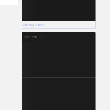
Altri top & flop
Top Titoli