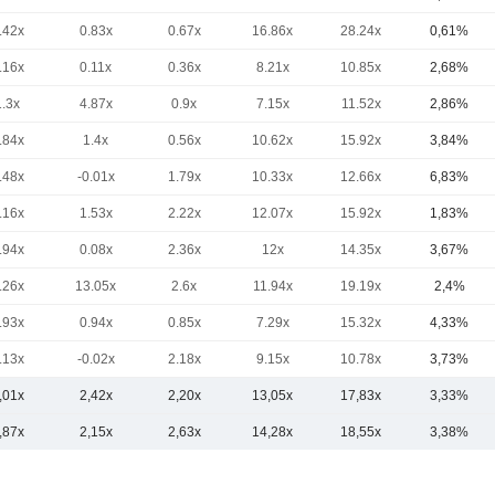
.42x
0.83x
0.67x
16.86x
28.24x
0,61%
.16x
0.11x
0.36x
8.21x
10.85x
2,68%
1.3x
4.87x
0.9x
7.15x
11.52x
2,86%
.84x
1.4x
0.56x
10.62x
15.92x
3,84%
.48x
-0.01x
1.79x
10.33x
12.66x
6,83%
.16x
1.53x
2.22x
12.07x
15.92x
1,83%
.94x
0.08x
2.36x
12x
14.35x
3,67%
.26x
13.05x
2.6x
11.94x
19.19x
2,4%
.93x
0.94x
0.85x
7.29x
15.32x
4,33%
.13x
-0.02x
2.18x
9.15x
10.78x
3,73%
,01x
2,42x
2,20x
13,05x
17,83x
3,33%
,87x
2,15x
2,63x
14,28x
18,55x
3,38%