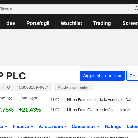
Idee
Portafogli
Watchlist
Trading
Scree
P PLC
Aggiungi a una lista
Rep
HFG
GB00B1V9NW54
Prodotti alimentari
riaz. 5gg
Var. 1 gen.
31/07
Hilton Food concorda la vendita di Dalco per 5 milioni di GBP
7,75%
+21,43%
31/07
Hilton Food Group cederà le attività olandesi nel settore vegano e vegetariano a Livekindly Production
tà
Finanza
Valutazione
Consensus
Ratings
Calen