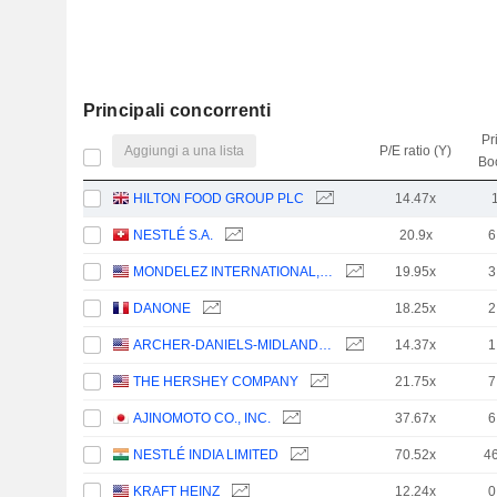
Principali concorrenti
Pr
Aggiungi a una lista
P/E ratio (Y)
Bo
HILTON FOOD GROUP PLC
14.47x
NESTLÉ S.A.
20.9x
6
MONDELEZ INTERNATIONAL, INC.
19.95x
3
DANONE
18.25x
2
ARCHER-DANIELS-MIDLAND COMPANY
14.37x
1
THE HERSHEY COMPANY
21.75x
7
AJINOMOTO CO., INC.
37.67x
6
NESTLÉ INDIA LIMITED
70.52x
4
KRAFT HEINZ
12.24x
0