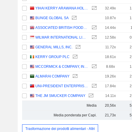
YIHAI KERRY ARAWANA HOLDINGS CO., LTD
32.49x
1
BUNGE GLOBAL SA
10.87x
1
ASSOCIATED BRITISH FOODS PLC
14.44x
WILMAR INTERNATIONAL LIMITED
12.58x
0
GENERAL MILLS, INC.
11.72x
2
KERRY GROUP PLC
18.61x
2
MCCORMICK & COMPANY, INCORPORATED
8.68x
1
ALMARAI COMPANY
19.26x
2
UNI-PRESIDENT ENTERPRISES CORP.
17.84x
2
THE JM SMUCKER COMPANY
14.11x
2
Media
20,56x
5
Media ponderata per Capi.
21,73x
5
Trasformazione dei prodotti alimentari - Altri