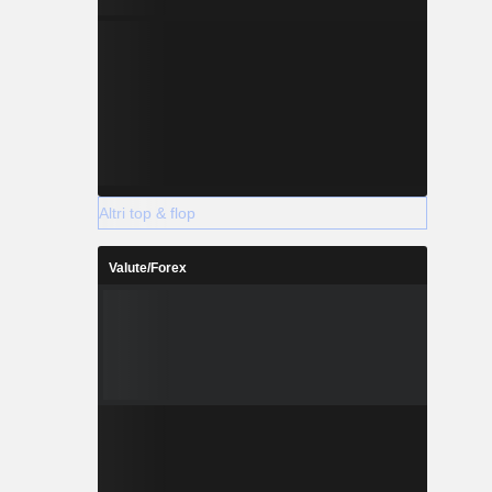
Altri top & flop
Valute/Forex