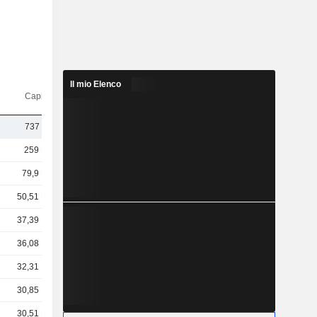
Il mio Elenco
Capi.($)
737 Mln
259 Mrd
79,9 Mrd
50,51 Mrd
37,39 Mrd
36,08 Mrd
32,31 Mrd
30,85 Mrd
30,51 Mrd