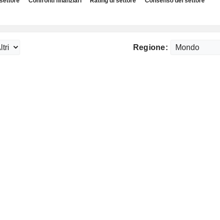
 settore
Confronti finanziari
Rating di settore
Consenso del settore
Regione: