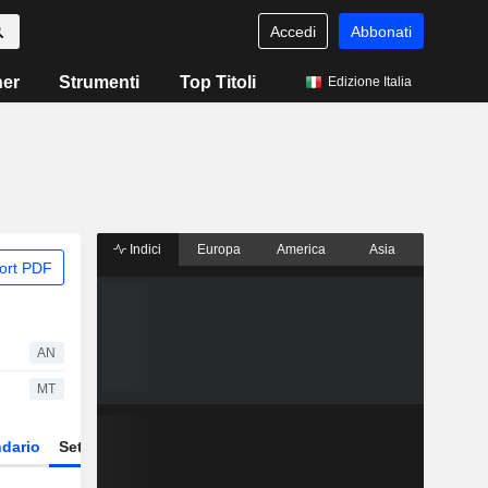
Accedi
Abbonati
ner
Strumenti
Top Titoli
Edizione Italia
Indici
Europa
America
Asia
ort PDF
AN
MT
dario
Settore
Derivati