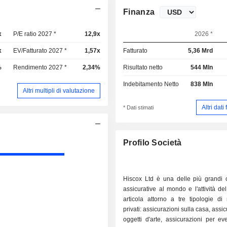
Finanza
x
P/E ratio 2027 *
12,9x
2026 *
x
EV/Fatturato 2027 *
1,57x
Fatturato
5,36 Mrd
%
Rendimento 2027 *
2,34%
Risultato netto
544 Mln
Indebitamento Netto
838 Mln
Altri multipli di valutazione
Altri dati
* Dati stimati
Profilo Società
Hiscox Ltd è una delle più grandi
assicurative al mondo e l'attività de
articola attorno a tre tipologie di 
privati: assicurazioni sulla casa, assi
oggetti d'arte, assicurazioni per even