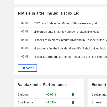
Notizie in altre lingue: Hiscox Ltd
07/08
RBC cuts Endeavour Mining; JPM raises easyJet
06/08
JPMorgan cuts Smith & Nephew; brokers like Next
05/08
05/08
Hiscox ups first-half dividend and lifts Retail unit outlook
05/08
Hiscox Ltd Reports Earnings Results for the Half Year 
Più notizie
Valutazioni e Performance
Estremi 
1 giorno
+0,99%
1 settimana
1 settimana
+1,11%
1 mese