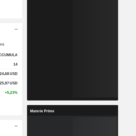
ra
CCUMULA
14
24,68
USD
25,97
USD
+5,23%
Materie Prime