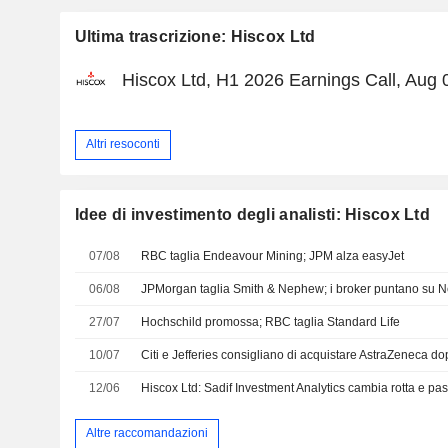
Ultima trascrizione: Hiscox Ltd
Hiscox Ltd, H1 2026 Earnings Call, Aug 
Altri resoconti
Idee di investimento degli analisti: Hiscox Ltd
07/08
RBC taglia Endeavour Mining; JPM alza easyJet
06/08
JPMorgan taglia Smith & Nephew; i broker puntano su N
27/07
Hochschild promossa; RBC taglia Standard Life
10/07
Citi e Jefferies consigliano di acquistare AstraZeneca dop
12/06
Hiscox Ltd: Sadif Investment Analytics cambia rotta e pas
Altre raccomandazioni