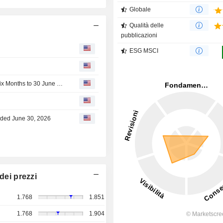
Globale
Qualità delle
pubblicazioni
ESG MSCI
Hiscox Ltd Declares Interim Dividend in Respect of the Six Months to 30 June 2026, Payable on 21 September 2026
Ended June 30, 2026
dei prezzi
1.768
1.851
1.768
1.904