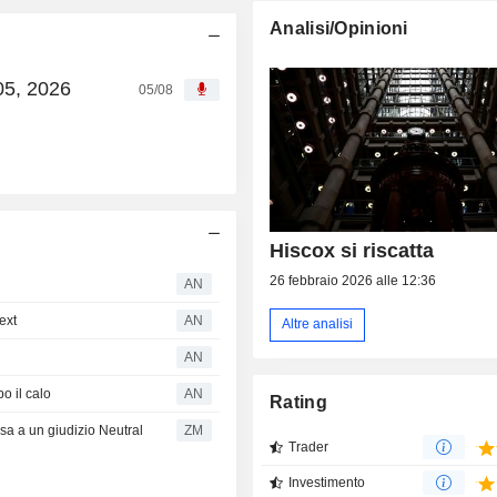
Analisi/Opinioni
05, 2026
05/08
Hiscox si riscatta
26 febbraio 2026 alle 12:36
AN
ext
AN
Altre analisi
AN
o il calo
AN
Rating
sa a un giudizio Neutral
ZM
Trader
Investimento