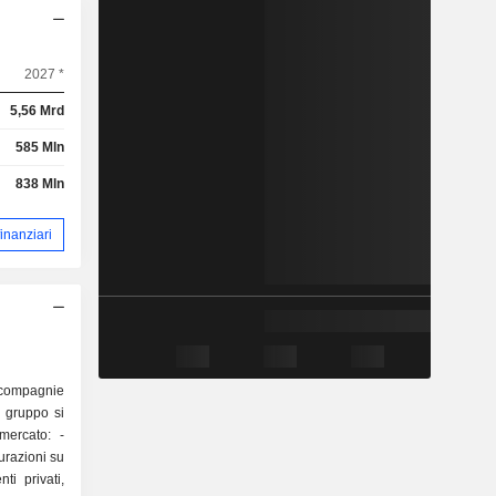
2027 *
5,56 Mrd
585 Mln
838 Mln
 finanziari
 compagnie
l gruppo si
mercato: -
curazioni su
ti privati,