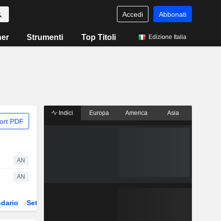
Accedi
Abbonati
ner
Strumenti
Top Titoli
Edizione Italia
Indici
Europa
America
Asia
ort PDF
AN
AN
dario
Settore
Derivati
ETF