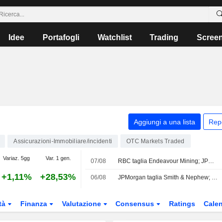
Idee
Portafogli
Watchlist
Trading
Scree
Aggiungi a una lista
Rep
Assicurazioni-Immobiliare/incidenti
OTC Markets Traded
Variaz. 5gg
Var. 1 gen.
07/08
RBC taglia Endeavour Mining; JPM alza easyJet
+1,11%
+28,53%
06/08
JPMorgan taglia Smith & Nephew; i broker puntano su Next
tà
Finanza
Valutazione
Consensus
Ratings
Calen