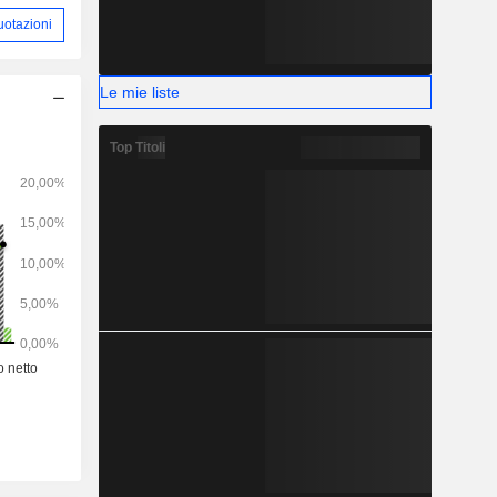
uotazioni
Le mie liste
Top Titoli