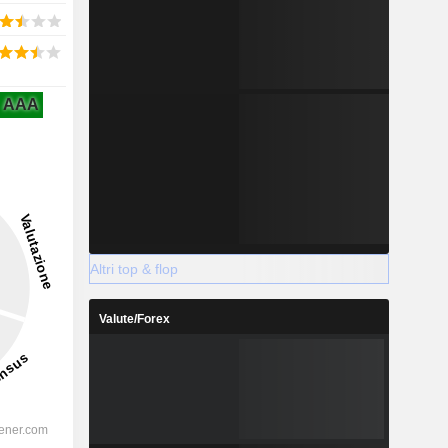
AAA
Altri top & flop
Valute/Forex