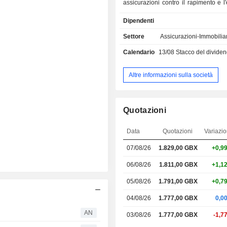
assicurazioni contro il rapimento e l'
assicurazioni auto, assicurazioni 
Dipendenti
infortuni, ecc.; - professionisti: assicurazione di
responsabilità civile profes
Settore
Assicurazioni-Immobiliar
assicurazione di responsabilità 
Calendario
13/08
Stacco del dividendo -
dirigenti, assicurazioni marittime e a
assicurazioni contro i danni, ass
contro i rischi speciali, assicurazioni
Altre informazioni sulla società
rapporti di lavoro, assicurazi
professionisti del settore artistico, ecc.; - 
assicurazioni contro i rischi pol
Quotazioni
terrorismo, riassicurazioni aero
marittime, riassicurazioni non mari
Data
Quotazioni
Variazi
Alla fine del 2025, i prodotti e i s
commercializzati attraverso una rete d
07/08/26
1.829,00 GBX
+0,9
in tutto il mondo. I ricavi sono distribuiti
geograficamente come segue: Re
06/08/26
1.811,00 GBX
+1,1
(20%), Europa (18,4%), Stati Uniti (48
05/08/26
1.791,00 GBX
+0,7
(13,1%).
04/08/26
1.777,00 GBX
0,0
AN
03/08/26
1.777,00 GBX
-1,7