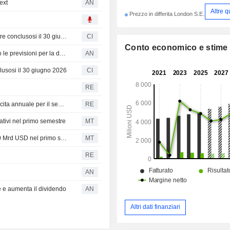
ext
AN
Altre q
Prezzo in differita London S.E.
Hiscox Ltd dichiara un dividendo ad interim per il semestre conclusosi il 30 giugno 2026, in pagamento il 21 settembre 2026
CI
Conto economico e stime
Hiscox aumenta il dividendo semestrale e rivede al rialzo le previsioni per la divisione Retail
AN
nclusosi il 30 giugno 2026
CI
RE
L'assicuratore britannico Hiscox alza le previsioni di crescita annuale per il segmento retail
RE
urativi nel primo semestre
MT
Earnings Flash (HSX.L): Hiscox Ltd riporta ricavi per 2,30 Mrd USD nel primo semestre
MT
RE
AN
ve e aumenta il dividendo
AN
Altri dati finanziari