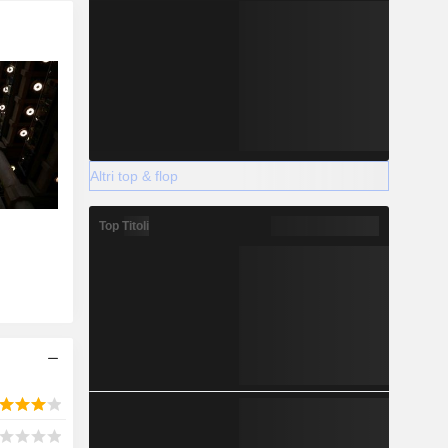
Altri top & flop
Top Titoli