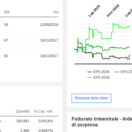
Età
Da
54
12/09/2016
67
16/11/2017
62
16/11/2017
Revisioni delle stime
Quantità
% Cap. mkt.
Fatturato trimestrale - Ind
Amministratore delegato
165.961
0,0514%
di sorpresa
e
2.380
0,0007%