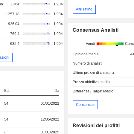
so
1.364
1.904
Altri rating
1.257,18
1.904
926,04
1.904
Consensus Analisti
769,4
1.904
635,4
1.904
Vendi
Comp
Opinione media
A
azioni
Numero di analisti
Ultimo prezzo di chiusura
Prezzo obiettivo medio
Età
Da
Differenza / Target Medio
54
01/01/2022
Consensus
54
12/05/2022
Revisioni dei profitti
-
01/01/2025