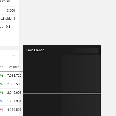
estorsione,
contro gli
3.000
sionale,
e/incidenti
civile per
 0.168 GBX
eronautiche,
icurazioni
 relative ai
oni per i
altri:
Il mio Elenco
itici e di
nautiche e
ttime, ecc.
one
Volume
ervizi sono
i 31 uffici
9%
7.083.719
gno Unito
2%
2.003.506
,5%) e altri
9%
2.949.608
0%
1.707.984
7%
4.179.597