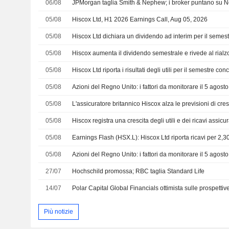
06/08
JPMorgan taglia Smith & Nephew; i broker puntano su N
05/08
Hiscox Ltd, H1 2026 Earnings Call, Aug 05, 2026
05/08
05/08
05/08
Hiscox Ltd riporta i risultati degli utili per il semestre co
05/08
Azioni del Regno Unito: i fattori da monitorare il 5 agosto
05/08
05/08
Hiscox registra una crescita degli utili e dei ricavi assic
05/08
05/08
Azioni del Regno Unito: i fattori da monitorare il 5 agosto
27/07
Hochschild promossa; RBC taglia Standard Life
14/07
Polar Capital Global Financials ottimista sulle prospetti
Più notizie