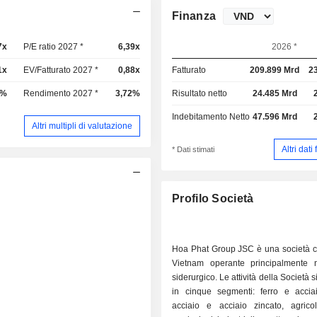
Finanza
7x
P/E ratio 2027 *
6,39x
2026 *
1x
EV/Fatturato 2027 *
0,88x
Fatturato
209.899 Mrd
2
7%
Rendimento 2027 *
3,72%
Risultato netto
24.485 Mrd
Indebitamento Netto
47.596 Mrd
Altri multipli di valutazione
Altri dati
* Dati stimati
Profilo Società
Hoa Phat Group JSC è una società c
Vietnam operante principalmente n
siderurgico. Le attività della Società s
in cinque segmenti: ferro e acciai
acciaio e acciaio zincato, agricolt