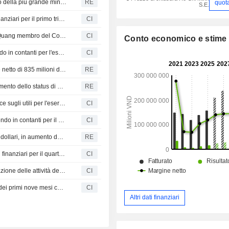
Il produttore siderurgico Hoa Phat punta allo sfruttamento della più grande miniera di ferro del Vietnam
RE
quot
S.E.
Hoa Phat Group Joint Stock Company riporta i risultati finanziari per il primo trimestre conclusosi il 31 marzo 2026
CI
Hoa Phat Group Joint Stock Company nomina Ta Tuan Quang membro del Consiglio di Amministrazione
CI
Conto economico e stime
Hoa Phat Group Joint Stock Company approva il dividendo in contanti per l'esercizio 2025
CI
Il leader siderurgico vietnamita Hoa Phat punta a un utile netto di 835 milioni di dollari nel 2026, in rialzo del 41,8%
RE
Vietnam: attesi flussi per 6 miliardi di dollari dopo l'ottenimento dello status di mercato emergente
RE
Hoa Phat Group Joint Stock Company fornisce le guidance sugli utili per l'esercizio 2026
CI
Hoa Phat Group Joint Stock Company propone un dividendo in contanti per il 2025 e fornisce la guidance per il 2026
CI
Utile netto trimestrale di Hoa Phat Group a 150 milioni di dollari, in aumento del 38% su base annua
RE
Hoa Phat Group Joint Stock Company annuncia i risultati finanziari per il quarto trimestre chiuso al 31 dicembre 2025
CI
Hoa Phat Group Joint Stock Company annuncia la cessazione delle attività della filiale di Da Nang
CI
Hoa Phat Group: Risultati finanziari del terzo trimestre e dei primi nove mesi chiusi al 30 settembre 2025
CI
Altri dati finanziari