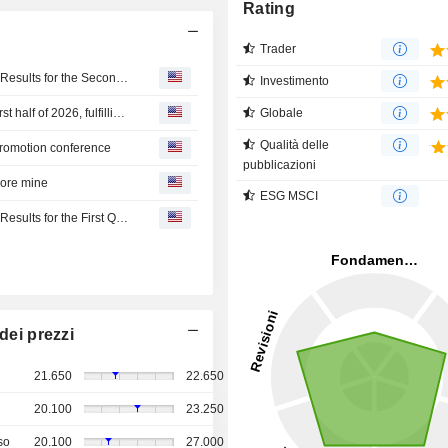
Rating
Trader
Hoa Phat Group Joint Stock Company Reports Earnings Results for the Second Quarter and Six Months Ended June 30, 2026
Investimento
Hoa Phat : reports VND 15.48 trillion in net profit for the first half of 2026, fulfilling 70% of full-year target
Globale
Qualità delle
promotion conference
pubblicazioni
 ore mine
ESG MSCI
Hoa Phat Group Joint Stock Company Reports Earnings Results for the First Quarter Ended March 31, 2026
dei prezzi
21.650
22.650
20.100
23.250
so
20.100
27.000