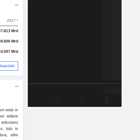
2027 *
37.813 Mrd
28.606 Mrd
24.597 Mrd
 finanziari
on sede in
el settore
i articolano
o, tubi in
ura, altre