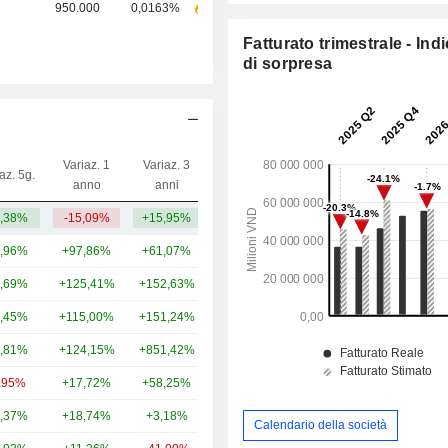
950.000
0,0163%
Fatturato trimestrale - Ind
di sorpresa
Variaz. 1
Variaz. 3
az. 5g.
Capi.($)
anno
anni
,38%
-15,09%
+15,95%
7,09 Mrd
,96%
+97,86%
+61,07%
62,09 Mrd
,69%
+125,41%
+152,63%
54,9 Mrd
,45%
+115,00%
+151,24%
37,62 Mrd
,81%
+124,15%
+851,42%
28,35 Mrd
,95%
+17,72%
+58,25%
24,66 Mrd
,37%
+18,74%
+3,18%
23,12 Mrd
Calendario della società