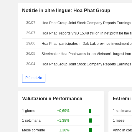
Notizie in altre lingue: Hoa Phat Group
30/07
29/07
29/06
Hoa Phat : participates in Dak Lak province investment 
26/05
Steelmaker Hoa Phat wants to tap Vietnam's largest iron
30/04
Più notizie
Valutazioni e Performance
Estremi 
1 giorno
+0,69%
1 settimana
1 settimana
+1,38%
1 mese
Mese corrente
+1,38%
Anno in cor