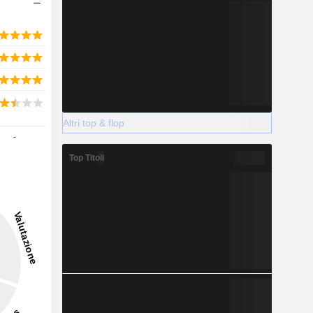
Altri top & flop
-
Top Titoli