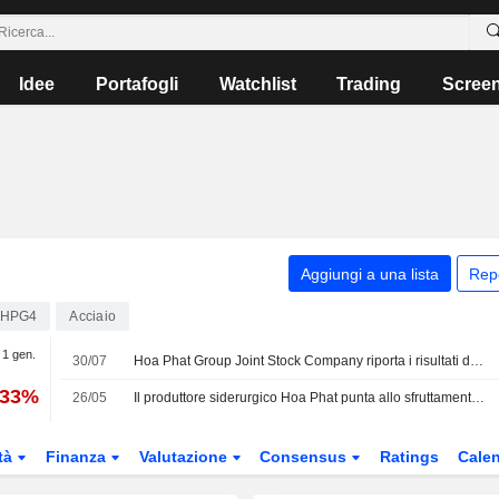
Idee
Portafogli
Watchlist
Trading
Scree
Aggiungi a una lista
Rep
0HPG4
Acciaio
 1 gen.
30/07
Hoa Phat Group Joint Stock Company riporta i risultati degli utili per il secondo trimestre e per il semestre conclusosi il 30 giugno 2026
,33%
26/05
Il produttore siderurgico Hoa Phat punta allo sfruttamento della più grande miniera di ferro del Vietnam
tà
Finanza
Valutazione
Consensus
Ratings
Calen