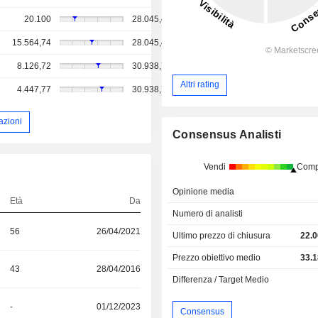
20.100
28.045,45
15.564,74
28.045,45
8.126,72
30.938,76
Altri rating
4.447,77
30.938,76
azioni
Consensus Analisti
Vendi
Comp
Opinione media
Età
Da
Numero di analisti
56
26/04/2021
Ultimo prezzo di chiusura
22.0
Prezzo obiettivo medio
33.1
43
28/04/2016
Differenza / Target Medio
-
01/12/2023
Consensus