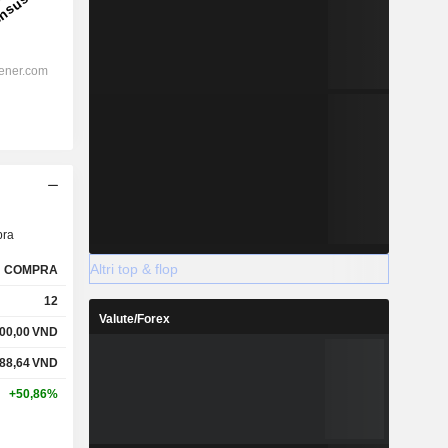
ra
Altri top & flop
COMPRA
12
Valute/Forex
00,00
VND
88,64
VND
+50,86%