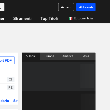
Accedi
Abbonati
ner
Strumenti
Top Titoli
Edizione Italia
Indici
Europa
America
Asia
ort PDF
CI
RE
dario
Settore
ETF