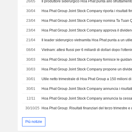
26/05
30/04
23/04
23/04
21/04
08/04
30/03
30/03
30/01
30/01
12/11
30/10/25
Più notizie