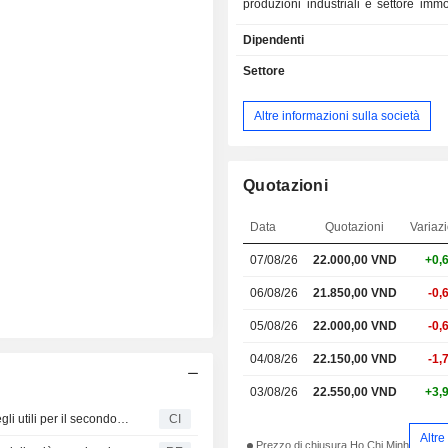
produzioni industriali e settore immo
Società produce acciaio e ghisa in v
Dipendenti
quali lamiere, barre, rotoli e tu
materiali per la produzione dell
Settore
macchinari per la trafilatura del
Nell'ambito del segmento industriale
Altre informazioni sulla società
commercializza veicoli e attrez
l'edilizia e l'estrazione mineraria
elettrodomestici, frigoriferi e mobili p
l'ufficio. Nel segmento agricolo, l
Quotazioni
attiva nell'allevamento di suini e pol
lavorazione delle carni, non
Data
Quotazioni
Variaz
produzione di mangimi, fertilizzanti 
07/08/26
22.000,00 VND
+0,
agricole. Nel segmento immobiliare,
costruisce edifici residenziali e uffi
06/08/26
21.850,00 VND
-0,
alla locazione e alla vendita.
05/08/26
22.000,00 VND
-0,
04/08/26
22.150,00 VND
-1,
03/08/26
22.550,00 VND
+3,
Hoa Phat Group Joint Stock Company riporta i risultati degli utili per il secondo trimestre e per il semestre conclusosi il 30 giugno 2026
CI
Altre
Prezzo di chiusura Ho Chi Minh