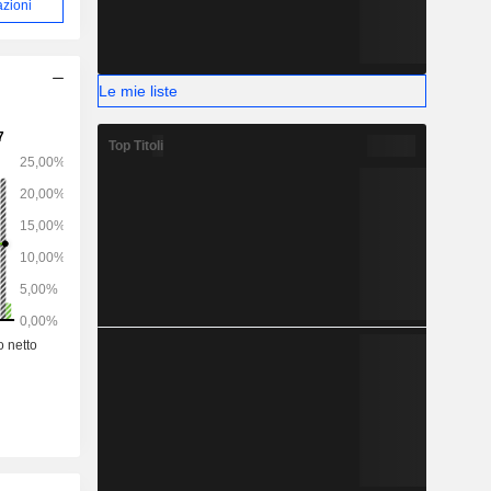
azioni
Le mie liste
Top Titoli