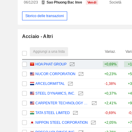
06/12/23
Sao Phuong Bac Investment & Construction JSC
Società
Vendi
Storico delle transazioni
Acciaio - Altri
Aggiungi a una lista
Variaz.
Vari
HOA PHAT GROUP
+0,69%
+1
NUCOR CORPORATION
+0,23%
+5
ARCELORMITTAL
-1,38%
+3
STEEL DYNAMICS, INC.
+0,37%
+4
CARPENTER TECHNOLOGY CORPORATION
+2,41%
+9
TATA STEEL LIMITED
-0,69%
-0
NIPPON STEEL CORPORATION
+2,05%
+7