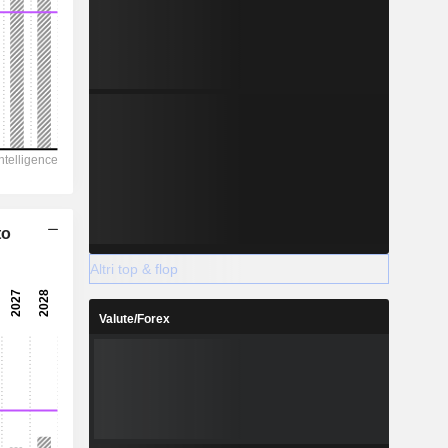
to
Altri top & flop
Valute/Forex