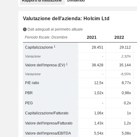
Rapporti di valutazione
Dividendo
Valutazione dell'azienda: Holcim Ltd
Dati adeguati al perimetro attuale
2021
2022
Periodo fiscale: Dicembre
1
Capitalizzazione
28.451
29.112
Variazione
-
2,32%
1
Valore dell'impresa (EV)
38.428
35.144
Variazione
-
-8,55%
P/E ratio
12,5x
8,77x
PBR
1,02x
0,98x
PEG
-
0,2x
Capitalizzazione/Fatturato
1,06x
1x
Valore dell'impresa/Fatturato
1,43x
1,2x
Valore dell'impresa/EBITDA
5,54x
5,08x