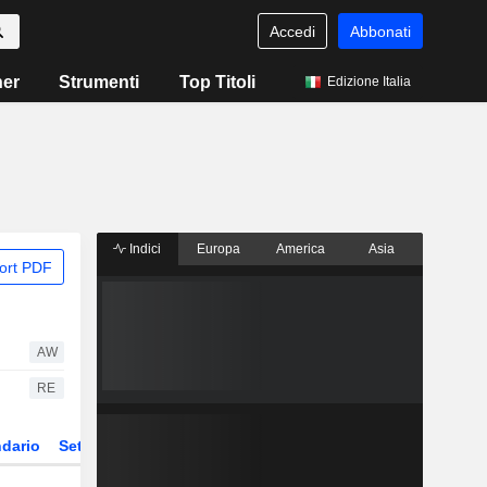
Accedi
Abbonati
ner
Strumenti
Top Titoli
Edizione Italia
Indici
Europa
America
Asia
ort PDF
AW
RE
dario
Settore
Derivati
ETF