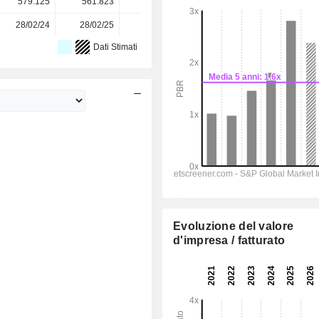
579.125
561.823
538.766
553.125
-
28/02/24
28/02/25
27/02/26
-
-
Dati Stimati
Evoluzione del valore
d'impresa / fatturato