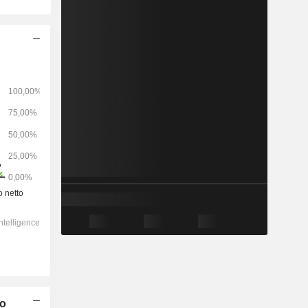
2028
-
-
42.602
-2,26%
14,9x
2,03x
1,2x
2,04x
2,22x
8,29x
co