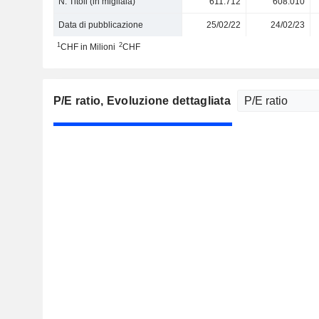
N. Titoli (in migliaia)
611.712
608.010
Data di pubblicazione
25/02/22
24/02/23
1
2
CHF in Milioni
CHF
P/E ratio
, Evoluzione dettagliata