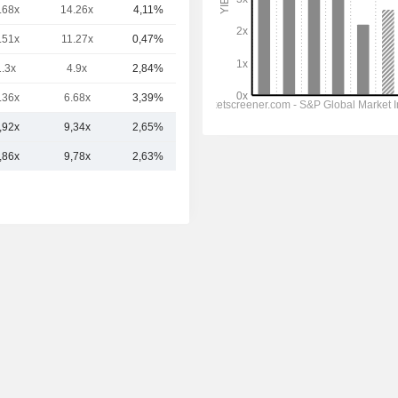
.68x
14.26x
4,11%
7,85 Mrd
.51x
11.27x
0,47%
6,57 Mrd
1.3x
4.9x
2,84%
5,86 Mrd
.36x
6.68x
3,39%
5,67 Mrd
,92x
9,34x
2,65%
13,66 Mrd
,86x
9,78x
2,63%