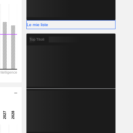
-
-
Le mie liste
Top Titoli