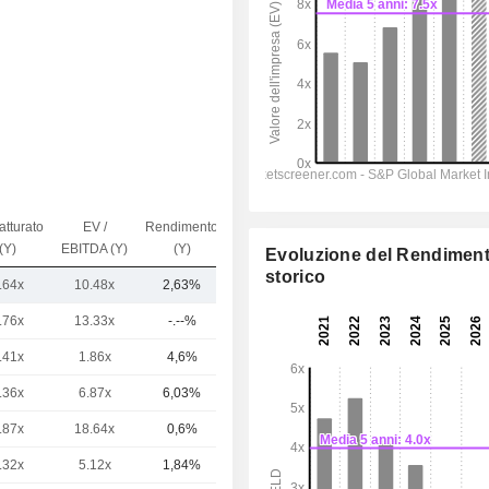
atturato
EV /
Rendimento
Capi.($)
(Y)
EBITDA (Y)
(Y)
Evoluzione del Rendimen
storico
.64x
10.48x
2,63%
48,49 Mrd
.76x
13.33x
-.--%
17,7 Mrd
.41x
1.86x
4,6%
13,38 Mrd
.36x
6.87x
6,03%
12,7 Mrd
.87x
18.64x
0,6%
9,86 Mrd
.32x
5.12x
1,84%
8,48 Mrd