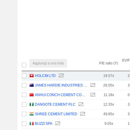
EV/F
Aggiungi a una lista
P/E ratio (Y)
HOLCIM LTD
19.57x
2
JAMES HARDIE INDUSTRIES PLC
26.05x
3
ANHUI CONCH CEMENT COMPANY LIMITED
11.18x
0
DANGOTE CEMENT PLC
12.35x
3
SHREE CEMENT LIMITED
49.85x
3
BUZZI SPA
9.05x
1