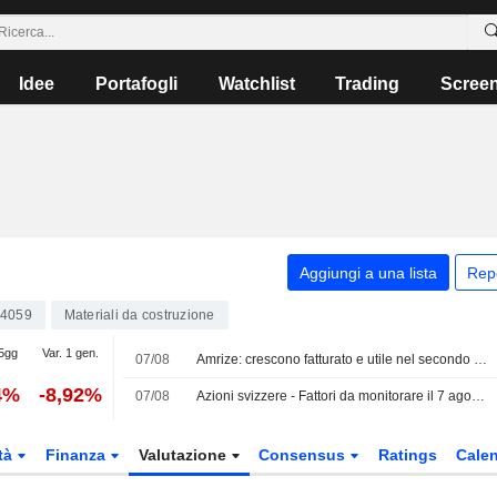
Idee
Portafogli
Watchlist
Trading
Scree
Aggiungi a una lista
Rep
4059
Materiali da costruzione
 5gg
Var. 1 gen.
07/08
Amrize: crescono fatturato e utile nel secondo trimestre
4%
-8,92%
07/08
Azioni svizzere - Fattori da monitorare il 7 agosto
tà
Finanza
Valutazione
Consensus
Ratings
Calen