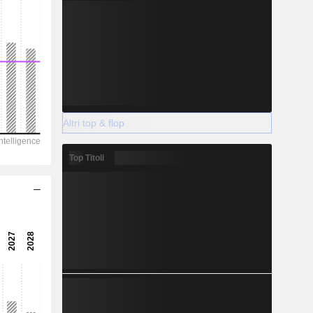
Altri top & flop
Top Titoli