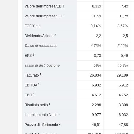
Valore dell'impresa/EBIT
8,33x
7,4x
Valore dell'impresa/FCF
10,9x
11,7x
FCF Yield
9,14%
8,57%
2
Dividendo/Azione
2,2
2,5
Tasso di rendimento
4,73%
5,22%
2
EPS
3,73
5,46
Tasso di distribuzione
59%
45,8%
1
Fatturato
26.834
29.189
1
EBITDA
6.932
6.912
1
EBIT
4.612
4.752
1
Risultato netto
2.298
3.308
1
Indebitamento Netto
9.977
6.032
2
Prezzo di riferimento
46,51
47,88