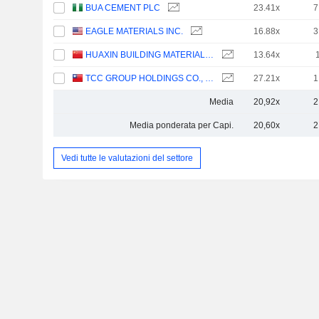
BUA CEMENT PLC
23.41x
7
EAGLE MATERIALS INC.
16.88x
3
HUAXIN BUILDING MATERIALS GROUP CO., LTD.
13.64x
TCC GROUP HOLDINGS CO., LTD.
27.21x
1
Media
20,92x
2
Media ponderata per Capi.
20,60x
2
Vedi tutte le valutazioni del settore