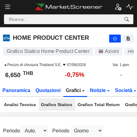
HOME PRODUCT CENTER
6,650
฿
-0,75%
HOME PRODUCT CENTER
Grafico Statico Home Product Center
Azioni
HM
Prezzo di chiusura
Thailand S.E.
07/08/2026
Var. 1 gen.
THB
-0,75%
6,650
-
Panoramica
Quotazioni
Grafici
Notizie
Società
Analisi Tecnica
Grafico Statico
Grafico Total Return
Grafi
Periodo
Periodo