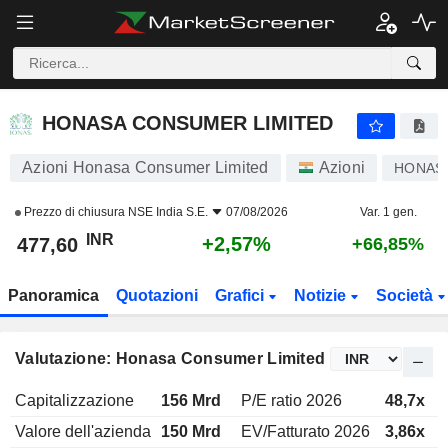
HONASA CONSUMER LIMITED
477,60
₹
+2,57%
HONASA CONSUMER LIMITED
Azioni Honasa Consumer Limited
Azioni
HONAS
Prezzo di chiusura
NSE India S.E.
07/08/2026
Var. 1 gen.
INR
+2,57%
477,60
+66,85%
Panoramica
Quotazioni
Grafici
Notizie
Società
Valutazione: Honasa Consumer Limited
Capitalizzazione
156 Mrd
P/E ratio 2026
48,7x
Valore dell'azienda
150 Mrd
EV/Fatturato 2026
3,86x