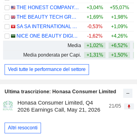
THE HONEST COMPANY, INC.
+3,04%
+55,07%
+
THE BEAUTY TECH GROUP PLC
+1,69%
+1,98%
SA SA INTERNATIONAL HOLDINGS LIMITED
-0,53%
+1,09%
+
NICE ONE BEAUTY DIGITAL MARKETING COMPANY
-1,62%
+4,26%
Media
+1,02%
+6,52%
+
Media ponderata per Capi.
+1,31%
+1,50%
+
Vedi tutte le performance del settore
Ultima trascrizione: Honasa Consumer Limited
Honasa Consumer Limited, Q4
21/05
2026 Earnings Call, May 21, 2026
Altri resoconti