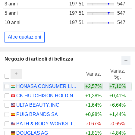
3 anni
197,51
547
5 anni
197,51
547
10 anni
197,51
547
Altre quotazioni
Negozio di articoli di bellezza
Variaz.
V
Variaz.
5g.
HONASA CONSUMER LIMITED
+2,57%
+7,10%
+
CK HUTCHISON HOLDINGS LIMITED
+1,38%
+0,41%
+
ULTA BEAUTY, INC.
+1,64%
+6,64%
PUIG BRANDS SA
+0,98%
+1,44%
BATH & BODY WORKS, INC.
-0,67%
-0,65%
DOUGLAS AG
+1,81%
+4,84%