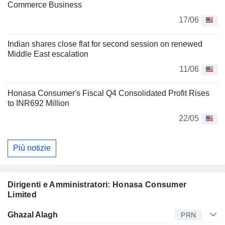
Commerce Business
17/06
Indian shares close flat for second session on renewed
Middle East escalation
11/06
Honasa Consumer's Fiscal Q4 Consolidated Profit Rises
to INR692 Million
22/05
Più notizie
Dirigenti e Amministratori: Honasa Consumer
Limited
Manager
Titolo
Età
Da
Ghazal Alagh
PRN