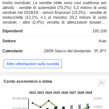
livello mondiale. Le vendite nette sono così suddivise per
attività: - vendite di automobili (70,2%): 5,3 milioni di unità
vendute nel 2018/19; - servizi finanziari (15,3%); - vendite di
motociclette (12,1%; n.1 al mondo): 20,2 milioni di unità
vendute; - altro (2,4%): vendita di attrezzature (tosaerba,
frese, spazzaneve, pompe per acqua, generatori elettrici,
Dipendenti
195.109
ecc.) Le vendite nette sono distribuite geograficamente
come segue: Giappone (15,9%), Asia (20,2%), Nord
Settore
Auto
America (54,5%), Europa (4,7%) e altro (4,7%).
Calendario
29/09
Stacco del dividendo - 35 JPY
Altre informazioni sulla società
Conto economico e stime