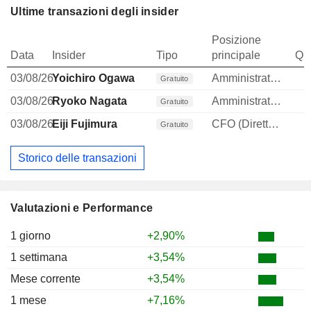
Ultime transazioni degli insider
Posizione
Data
Insider
Tipo
principale
Qua
03/08/26
Yoichiro Ogawa
Amministratore
Gratuito
03/08/26
Ryoko Nagata
Amministratore
Gratuito
03/08/26
Eiji Fujimura
CFO (Direttore finanziario)
Gratuito
Storico delle transazioni
Valutazioni e Performance
1 giorno
+2,90%
1 settimana
+3,54%
Mese corrente
+3,54%
1 mese
+7,16%