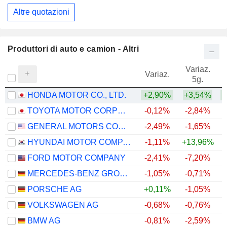
Altre quotazioni
Produttori di auto e camion - Altri
Variaz.
V
Variaz.
5g.
HONDA MOTOR CO., LTD.
+2,90%
+3,54%
TOYOTA MOTOR CORPORATION
-0,12%
-2,84%
+
GENERAL MOTORS COMPANY
-2,49%
-1,65%
+
HYUNDAI MOTOR COMPANY
-1,11%
+13,96%
+
FORD MOTOR COMPANY
-2,41%
-7,20%
+
MERCEDES-BENZ GROUP AG
-1,05%
-0,71%
PORSCHE AG
+0,11%
-1,05%
VOLKSWAGEN AG
-0,68%
-0,76%
BMW AG
-0,81%
-2,59%