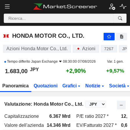
HONDA MOTOR CO., LTD.
1.683,00
¥
+2,90%
HONDA MOTOR CO., LTD.
Azioni Honda Motor Co., Ltd.
Azioni
7267
JP3
Tempo differito
Japan Exchange
08:30:00 07/08/2026
Var. 1 gen.
JPY
+2,90%
1.683,00
+9,57%
Panoramica
Quotazioni
Grafici
Notizie
Società
Valutazione: Honda Motor Co., Ltd.
Capitalizzazione
6.367 Mrd
P/E ratio 2027 *
12,
Valore dell'azienda
14.346 Mrd
EV/Fatturato 2027 *
0,6