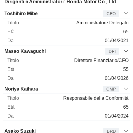
Dirigenti e Amministratori: Honda Motor Co., Ltd.
Manager
Titolo
Età
Da
Toshihiro Mibe
CEO
Amministratore Delegato
65
01/04/2021
Masao Kawaguchi
DFI
Direttore Finanziario/CFO
55
01/04/2026
Noriya Kaihara
CMP
Responsabile della Conformità
65
01/04/2024
Amministratore
Titolo
Età
Da
Asako Suzuki
BRD