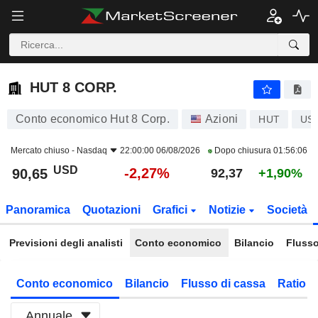
HUT 8 CORP.
90,65
$
-2,27%
HUT 8 CORP.
Conto economico Hut 8 Corp.
Azioni
HUT
US
Mercato chiuso -
Nasdaq
22:00:00 06/08/2026
Dopo chiusura
01:56:06
USD
-2,27%
90,65
92,37
+1,90%
Panoramica
Quotazioni
Grafici
Notizie
Società
Previsioni degli analisti
Conto economico
Bilancio
Flusso
Conto economico
Bilancio
Flusso di cassa
Ratio f
Annuale