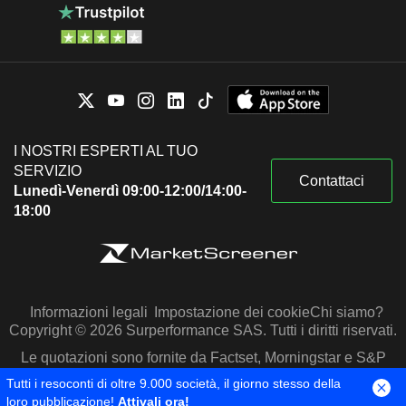
I NOSTRI ESPERTI AL TUO
SERVIZIO
Contattaci
Lunedì-Venerdì 09:00-12:00/14:00-
18:00
Informazioni legali
Impostazione dei cookie
Chi siamo?
Copyright © 2026 Surperformance SAS. Tutti i diritti riservati.
Le quotazioni sono fornite da Factset, Morningstar e S&P
Capital IQ
Tutti i resoconti di oltre 9.000 società, il giorno stesso della
loro pubblicazione!
Attivali ora!