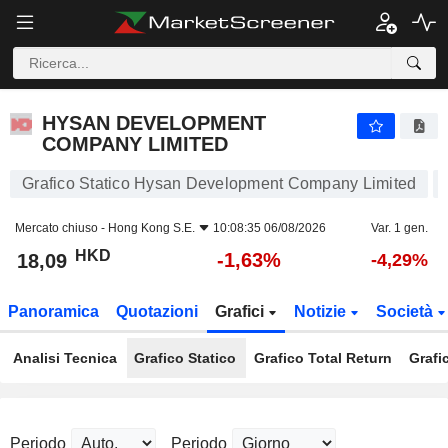
HYSAN DEVELOPMENT COMPANY LIMITED
18,09
$
-1,63%
HYSAN DEVELOPMENT
COMPANY LIMITED
Grafico Statico Hysan Development Company Limited
Mercato chiuso -
Hong Kong S.E.
10:08:35 06/08/2026
Var. 1 gen.
HKD
-1,63%
18,09
-4,29%
Panoramica
Quotazioni
Grafici
Notizie
Società
Analisi Tecnica
Grafico Statico
Grafico Total Return
Grafi
Periodo
Periodo