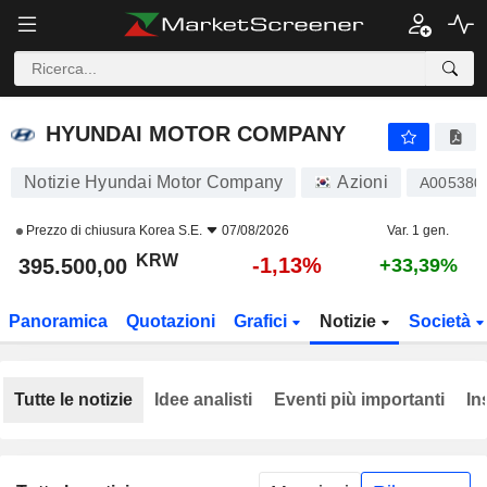
HYUNDAI MOTOR COMPANY
395.500,00
₩
-1,13%
HYUNDAI MOTOR COMPANY
Notizie Hyundai Motor Company
Azioni
A005380
Prezzo di chiusura
Korea S.E.
07/08/2026
Var. 1 gen.
KRW
-1,13%
395.500,00
+33,39%
Panoramica
Quotazioni
Grafici
Notizie
Società
Tutte le notizie
Idee analisti
Eventi più importanti
In