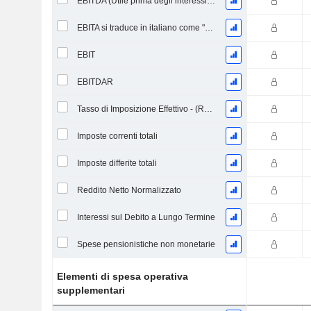
EBITDA (Utile prima degli interessi, delle imposte, del deprezzamento e dell'ammortamento)
EBITA si traduce in italiano come "Risultato Prima di Interessi, Tasse e Ammortamenti".
EBIT
EBITDAR
Tasso di Imposizione Effettivo - (Rapporto)
Imposte correnti totali
Imposte differite totali
Reddito Netto Normalizzato
Interessi sul Debito a Lungo Termine
Spese pensionistiche non monetarie
Elementi di spesa operativa
supplementari