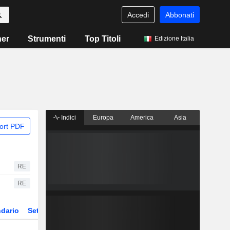
Accedi
Abbonati
ner
Strumenti
Top Titoli
Edizione Italia
Indici
Europa
America
Asia
ort PDF
RE
RE
dario
Settore
ETF