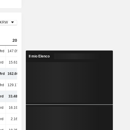
KRW
2023
2024
2025
Mrd
147.053 Mrd
155.295 Mrd
163.893 Mrd
Il mio Elenco
rd
15.610 Mrd
19.936 Mrd
22.362 Mrd
Mrd
162.664 Mrd
175.231 Mrd
186.254 Mrd
Mrd
129.179 Mrd
139.482 Mrd
152.038 Mrd
rd
33.484 Mrd
35.749 Mrd
34.217 Mrd
rd
16.194 Mrd
19.136 Mrd
20.031 Mrd
rd
2.163 Mrd
2.373 Mrd
2.718 Mrd