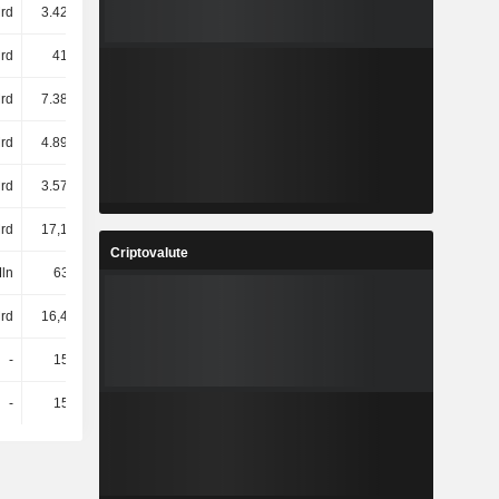
rd
3.420 Mrd
3.527 Mrd
3.666 Mrd
rd
415 Mrd
433 Mrd
425 Mrd
rd
7.385 Mrd
9.198 Mrd
9.585 Mrd
rd
4.894 Mrd
5.489 Mrd
5.799 Mrd
rd
3.572 Mrd
2.980 Mrd
3.676 Mrd
rd
17,12 Mrd
19,42 Mrd
19,72 Mrd
Criptovalute
ln
639 Mln
495 Mln
540 Mln
rd
16,48 Mrd
18,93 Mrd
19,18 Mrd
-
155 Mln
900 Mln
64 Mln
-
155 Mln
900 Mln
64 Mln