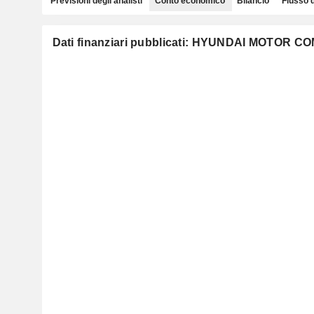
Previsioni degli analisti
Conto economico
Bilancio
Flusso 
Dati finanziari pubblicati: HYUNDAI MOTOR 