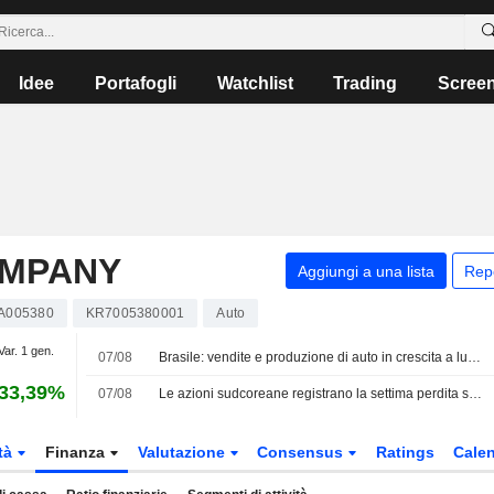
Idee
Portafogli
Watchlist
Trading
Scree
OMPANY
Aggiungi a una lista
Rep
A005380
KR7005380001
Auto
Var. 1 gen.
07/08
Brasile: vendite e produzione di auto in crescita a luglio
33,39%
07/08
Le azioni sudcoreane registrano la settima perdita settimanale consecutiva a causa dei persistenti timori su chip e IA
tà
Finanza
Valutazione
Consensus
Ratings
Calen