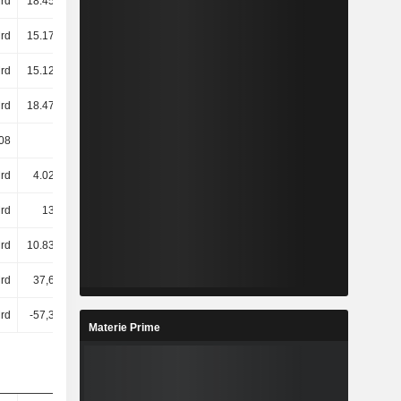
rd
18.457 Mrd
17.392 Mrd
14.964 Mrd
rd
15.174 Mrd
14.304 Mrd
11.571 Mrd
rd
15.127 Mrd
14.240 Mrd
11.468 Mrd
rd
18.475 Mrd
17.411 Mrd
14.984 Mrd
08
26,26
23,8
25,12
rd
4.024 Mrd
3.778 Mrd
1.672 Mrd
rd
139 Mrd
547 Mrd
690 Mrd
rd
10.839 Mrd
10.485 Mrd
7.788 Mrd
rd
37,64 Mrd
35,24 Mrd
29,72 Mrd
Mrd
-57,37 Mrd
14,02 Mrd
-2,04 Mrd
Materie Prime