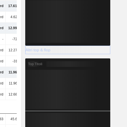
rd
17.619 Mrd
17.781 Mrd
13.842 Mrd
rd
4.627 Mrd
4.232 Mrd
3.477 Mrd
rd
12.992 Mrd
13.549 Mrd
10.365 Mrd
-
-720 Mrd
-319 Mrd
-
Altri top & flop
rd
12.272 Mrd
13.230 Mrd
10.365 Mrd
rd
-311 Mrd
-703 Mrd
-919 Mrd
Top Titoli
rd
11.962 Mrd
12.527 Mrd
9.446 Mrd
rd
11.962 Mrd
12.527 Mrd
9.446 Mrd
rd
12.681 Mrd
12.846 Mrd
9.446 Mrd
83
45.671,72
47.567,31
36.225,31