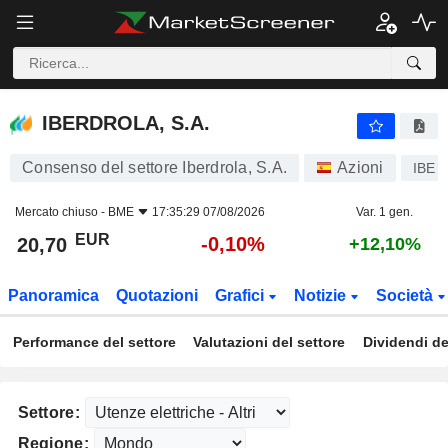
IBERDROLA, S.A.
20,70
€
-0,10%
IBERDROLA, S.A.
Consenso del settore Iberdrola, S.A.
Azioni
IBE
Mercato chiuso -
BME
17:35:29 07/08/2026
Var. 1 gen.
EUR
-0,10%
20,70
+12,10%
Panoramica
Quotazioni
Grafici
Notizie
Società
Performance del settore
Valutazioni del settore
Dividendi de
Settore:
Regione: