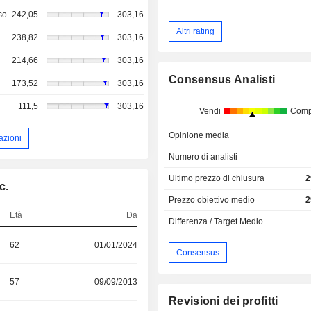
so
242,05
303,16
Altri rating
238,82
303,16
214,66
303,16
Consensus Analisti
173,52
303,16
111,5
303,16
Vendi
Comp
Opinione media
azioni
Numero di analisti
Ultimo prezzo di chiusura
2
c.
Prezzo obiettivo medio
2
Età
Da
Differenza / Target Medio
62
01/01/2024
Consensus
57
09/09/2013
Revisioni dei profitti