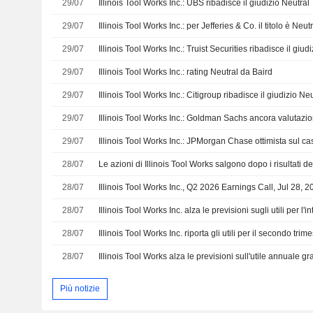
29/07
Illinois Tool Works Inc.: UBS ribadisce il giudizio Neutral
29/07
Illinois Tool Works Inc.: per Jefferies & Co. il titolo è Neut
29/07
Illinois Tool Works Inc.: Truist Securities ribadisce il giud
29/07
Illinois Tool Works Inc.: rating Neutral da Baird
29/07
Illinois Tool Works Inc.: Citigroup ribadisce il giudizio Neu
29/07
Illinois Tool Works Inc.: Goldman Sachs ancora valutazi
29/07
Illinois Tool Works Inc.: JPMorgan Chase ottimista sul ca
28/07
28/07
Illinois Tool Works Inc., Q2 2026 Earnings Call, Jul 28, 
28/07
Illinois Tool Works Inc. alza le previsioni sugli utili per l'
28/07
28/07
Più notizie