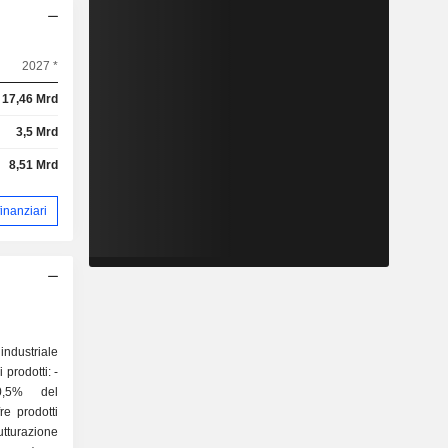
2027 *
17,46 Mrd
3,5 Mrd
8,51 Mrd
 finanziari
industriale
prodotti: -
20,5% del
fre prodotti
tturazione