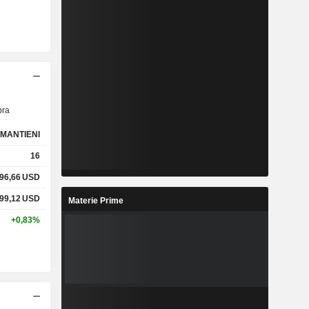
ra
MANTIENI
16
96,66
USD
99,12
USD
Materie Prime
+0,83%