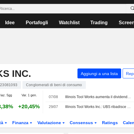
Idee
Portafogli
Watchlist
Trading
Scree
S INC.
Aggiungi a una lista
Rep
23081093
Conglomerati di beni di consumo
riaz. 5gg
Var. 1 gen.
07/08
Illinois Tool Works aumenta il dividendo trimestrale e approva un piano di riacquisto di azioni proprie da 6 Mrd USD
3,38%
+20,45%
29/07
Illinois Tool Works Inc.: UBS ribadisce il giudizio Neutral
tà
Finanza
Valutazione
Consensus
Ratings
Calen