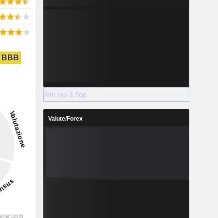
BBB
Altri top & flop
Valute/Forex