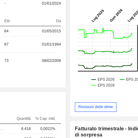
-
01/01/2024
Età
Da
64
01/05/2015
67
01/01/1994
73
08/02/2008
Revisioni delle stime
Quantità
% Cap. mkt.
Fatturato trimestrale - Ind
Revisore dei conti / collegio sindacale
6.418
0,0022%
di sorpresa