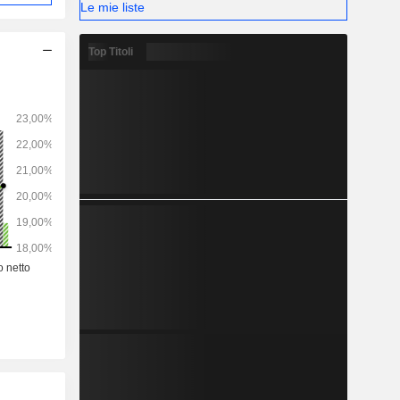
Le mie liste
Top Titoli