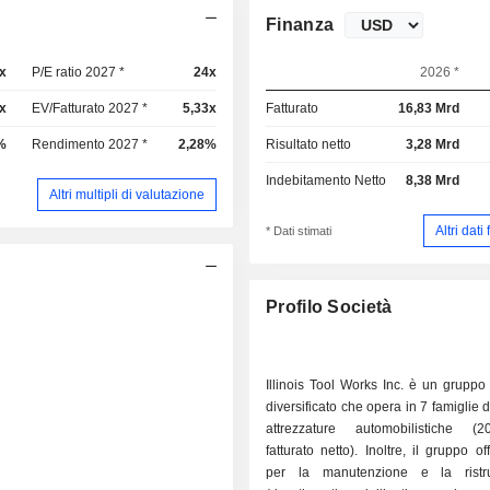
Finanza
x
P/E ratio 2027 *
24x
2026 *
x
EV/Fatturato 2027 *
5,33x
Fatturato
16,83 Mrd
%
Rendimento 2027 *
2,28%
Risultato netto
3,28 Mrd
Indebitamento Netto
8,38 Mrd
Altri multipli di valutazione
Altri dati
* Dati stimati
Profilo Società
Illinois Tool Works Inc. è un gruppo 
diversificato che opera in 7 famiglie di 
attrezzature automobilistiche (
fatturato netto). Inoltre, il gruppo of
per la manutenzione e la ristru