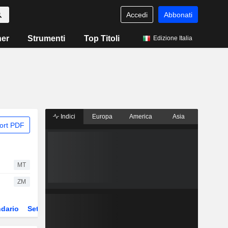
Accedi
Abbonati
ner
Strumenti
Top Titoli
Edizione Italia
Indici
Europa
America
Asia
ort PDF
MT
ZM
dario
Settore
Derivati
ETF