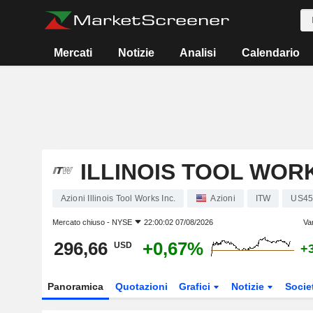
Mercati
Notizie
Analisi
Calendario
ILLINOIS TOOL WORK
Azioni Illinois Tool Works Inc.
Azioni
ITW
US45
Mercato chiuso -
NYSE
22:00:02 07/08/2026
Va
296,66
+0,67%
USD
+
Panoramica
Quotazioni
Grafici
Notizie
Socie