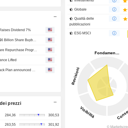
Investimento
Globale
Qualità delle
pubblicazioni
, Raises Dividend 7%
ESG MSCI
Illinois Tool Works Raises Quarterly Dividend, Approves $6 Billion Share Buyback Authorization
ITW Announces 7% Dividend Increase and $6 Billion Share Repurchase Program
ance Lifted
Tranche Update on Illinois Tool Works Inc.'s Equity Buyback Plan announced on August 4, 2023.
dei prezzi
284,36
300,53
263,55
301,92