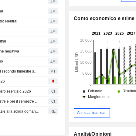
ZM
Sud America (2%).
ral
ZM
Conto economico e stime
izio Neutral
ZM
ZM
tral
ZM
one negativa
ZM
so
ZM
Le azioni di Illinois Tool Works salgono dopo i risultati del secondo trimestre superiori alle attese e il rialzo del target per il 2026
MT
2026
intero esercizio 2026
CI
Illinois Tool Works Inc. riporta gli utili per il secondo trimestre e per il semestre conclusosi il 30 giugno 2026
CI
Illinois Tool Works alza le previsioni sull'utile annuale grazie alla solida domanda industriale
RE
Altri dati finanziari
Analisi/Opinioni