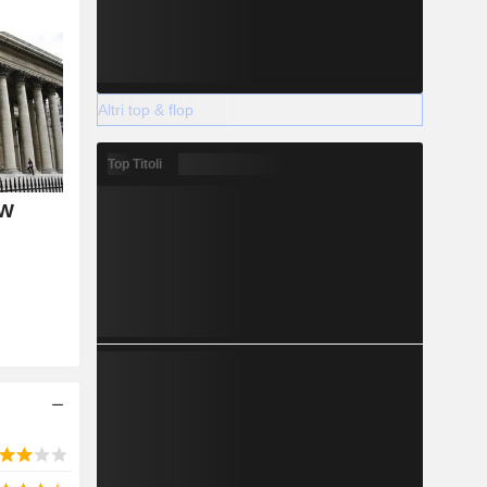
Altri top & flop
Top Titoli
TW