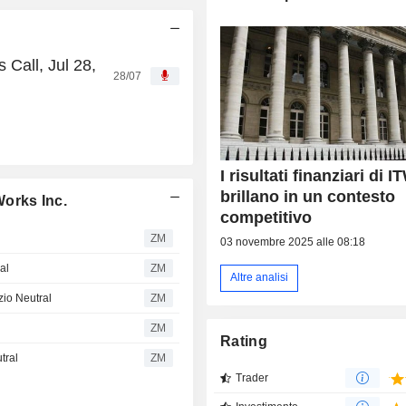
 Call, Jul 28,
28/07
I risultati finanziari di I
brillano in un contesto
 Works Inc.
competitivo
ZM
03 novembre 2025 alle 08:18
ral
ZM
Altre analisi
izio Neutral
ZM
ZM
Rating
tral
ZM
Trader