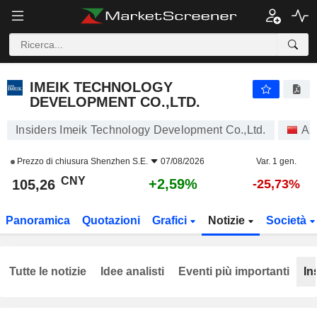
IMEIK TECHNOLOGY DEVELOPMENT CO.,LTD.
105,26
¥
+2,59%
IMEIK TECHNOLOGY
DEVELOPMENT CO.,LTD.
Insiders Imeik Technology Development Co.,Ltd.
Az
Prezzo di chiusura
Shenzhen S.E.
07/08/2026
Var. 1 gen.
CNY
+2,59%
105,26
-25,73%
Panoramica
Quotazioni
Grafici
Notizie
Società
Tutte le notizie
Idee analisti
Eventi più importanti
In