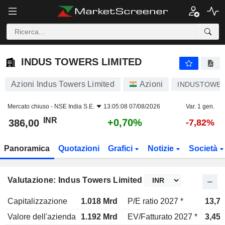
INDUS TOWERS LIMITED
386,00
₹
+0,70%
INDUS TOWERS LIMITED
Azioni Indus Towers Limited
Azioni
INDUSTOWE
Mercato chiuso -
NSE India S.E.
13:05:08 07/08/2026
Var. 1 gen.
INR
+0,70%
386,00
-7,82%
Panoramica
Quotazioni
Grafici
Notizie
Società
Valutazione: Indus Towers Limited
Capitalizzazione
1.018 Mrd
P/E ratio 2027 *
13,7x
Valore dell'azienda
1.192 Mrd
EV/Fatturato 2027 *
3,45x