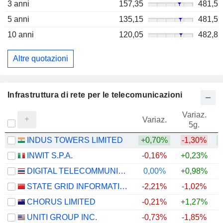
3 anni
157,35
481,5
5 anni
135,15
481,5
10 anni
120,05
482,8
Altre quotazioni
Infrastruttura di rete per le telecomunicazioni
Variaz.
V
Variaz.
5g.
INDUS TOWERS LIMITED
+0,70%
-1,30%
+
INWIT S.P.A.
-0,16%
+0,23%
DIGITAL TELECOMMUNICATIONS INFRASTRUCTURE FUND
0,00%
+0,98%
+
STATE GRID INFORMATION & COMMUNICATION CO., LTD.
-2,21%
-1,02%
CHORUS LIMITED
-0,21%
+1,27%
UNITI GROUP INC.
-0,73%
-1,85%
+