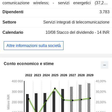
comunicazione wireless; - servizi energetici (37,2%):
sviluppo e vendita di tecnologie verdi e soluzioni di
Dipendenti
3.783
efficienza energetica per le infrastrutture di
telecomunicazione.
Settore
Servizi integrati di telecomunicazione
Calendario
10/08
Stacco del dividendo - 14 INR
Altre informazioni sulla società
Conto economico e stime