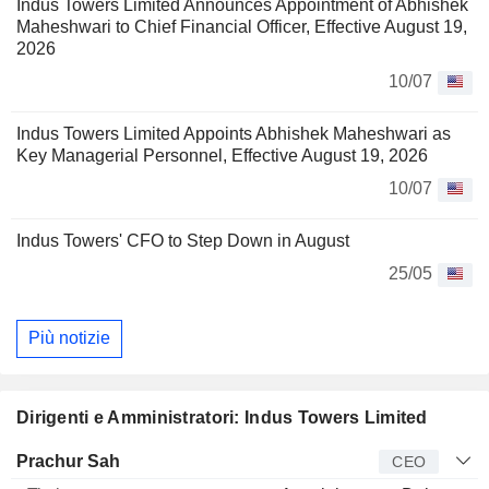
Indus Towers Limited Announces Appointment of Abhishek
Maheshwari to Chief Financial Officer, Effective August 19,
2026
10/07
Indus Towers Limited Appoints Abhishek Maheshwari as
Key Managerial Personnel, Effective August 19, 2026
10/07
Indus Towers' CFO to Step Down in August
25/05
Più notizie
Dirigenti e Amministratori: Indus Towers Limited
Manager
Titolo
Età
Da
Prachur Sah
CEO