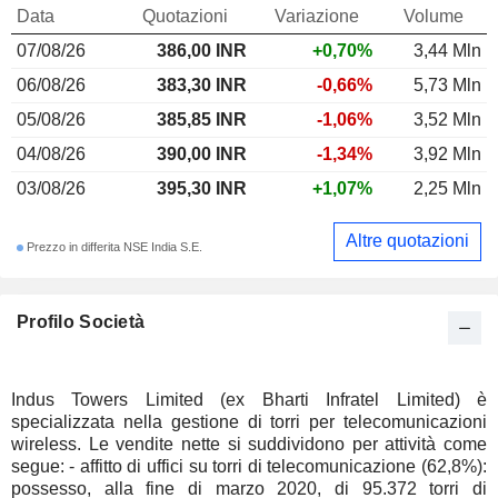
Data
Quotazioni
Variazione
Volume
07/08/26
386,00 INR
+0,70%
3,44 Mln
06/08/26
383,30 INR
-0,66%
5,73 Mln
05/08/26
385,85 INR
-1,06%
3,52 Mln
04/08/26
390,00 INR
-1,34%
3,92 Mln
03/08/26
395,30 INR
+1,07%
2,25 Mln
Altre quotazioni
Prezzo in differita NSE India S.E.
Profilo Società
Indus Towers Limited (ex Bharti Infratel Limited) è
specializzata nella gestione di torri per telecomunicazioni
wireless. Le vendite nette si suddividono per attività come
segue: - affitto di uffici su torri di telecomunicazione (62,8%):
possesso, alla fine di marzo 2020, di 95.372 torri di