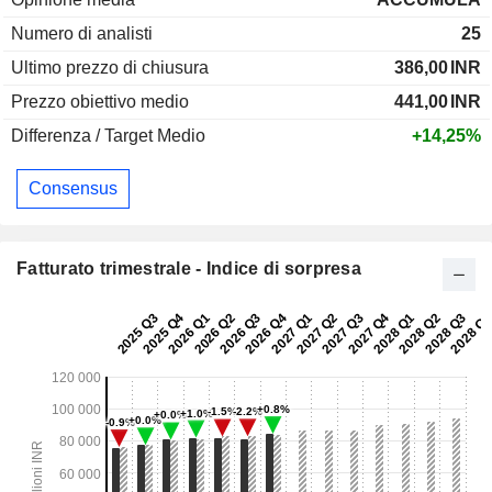
Numero di analisti
25
Ultimo prezzo di chiusura
386,00
INR
Prezzo obiettivo medio
441,00
INR
Differenza / Target Medio
+14,25%
Consensus
Fatturato trimestrale - Indice di sorpresa