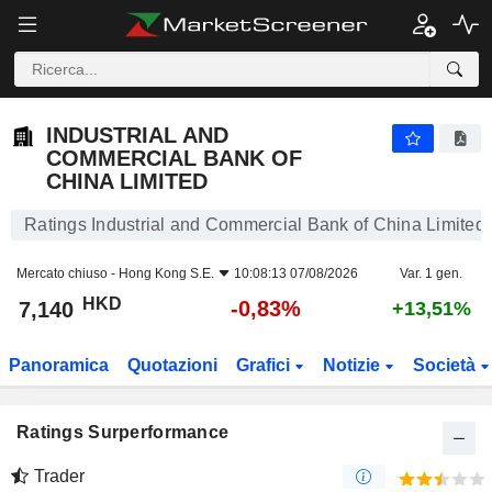
INDUSTRIAL AND COMMERCIAL BANK OF CHINA LIMITED
7,140
$
-0,83%
INDUSTRIAL AND
COMMERCIAL BANK OF
CHINA LIMITED
Ratings Industrial and Commercial Bank of China Limited
Mercato chiuso -
Hong Kong S.E.
10:08:13 07/08/2026
Var. 1 gen.
HKD
-0,83%
7,140
+13,51%
Panoramica
Quotazioni
Grafici
Notizie
Società
Ratings Surperformance
Trader