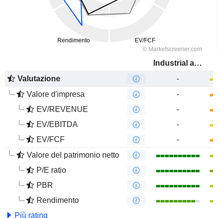
Industrial and Commercial Bank of China Limited
Valutazione
-
Valore d'impresa
-
EV/REVENUE
-
EV/EBITDA
-
EV/FCF
-
Valore del patrimonio netto
P/E ratio
PBR
Rendimento
Più rating