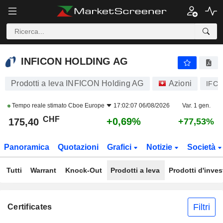
INFICON HOLDING AG
175,40
CHF
+0,69%
INFICON HOLDING AG
Prodotti a leva INFICON Holding AG
Azioni
IFCN
Tempo reale stimato
Cboe Europe
17:02:07 06/08/2026
Var. 1 gen.
CHF
+0,69%
175,40
+77,53%
Panoramica
Quotazioni
Grafici
Notizie
Società
Tutti
Warrant
Knock-Out
Prodotti a leva
Prodotti d'inve
Filtri
Certificates