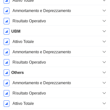
Attivo Totale
Ammortamento e Deprezzamento
Risultato Operativo
UBM
Attivo Totale
Ammortamento e Deprezzamento
Risultato Operativo
Others
Ammortamento e Deprezzamento
Risultato Operativo
Attivo Totale