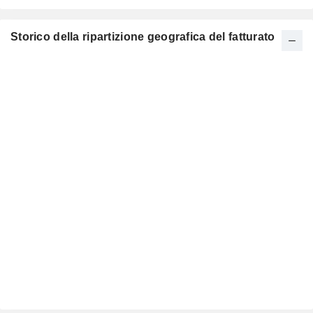
Storico della ripartizione geografica del fatturato