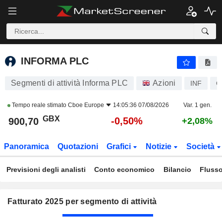
INFORMA PLC
900,70
p
-0,50%
INFORMA PLC
Segmenti di attività Informa PLC
Azioni
INF
G
Tempo reale stimato
Cboe Europe
14:05:36 07/08/2026
Var. 1 gen.
GBX
-0,50%
900,70
+2,08%
Panoramica
Quotazioni
Grafici
Notizie
Società
Previsioni degli analisti
Conto economico
Bilancio
Flusso
Fatturato 2025 per segmento di attività