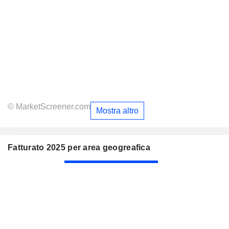
© MarketScreener.com
Mostra altro
Fatturato 2025 per area geogreafica