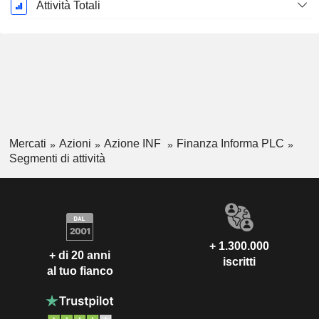
Attività Totali
Mercati
Azioni
Azione INF
Finanza Informa PLC
Segmenti di attività
+ 1.300.000
+ di 20 anni
iscritti
al tuo fianco