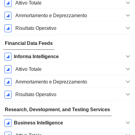
Attivo Totale
Ammortamento e Deprezzamento
Risultato Operativo
Financial Data Feeds
Informa Intelligence
Attivo Totale
Ammortamento e Deprezzamento
Risultato Operativo
Research, Development, and Testing Services
Business Intelligence