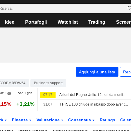
Idee
Portafogli
Watchlist
Trading
Scree
Aggiungi a una lista
Rep
B00BMJ6DW54
Business support
iaz. 5gg
Var. 1 gen.
07:17
Azioni del Regno Unito: i fattori da monitorare il 6 agosto
0,15%
+3,21%
31/07
Il FTSE 100 chiude in ribasso dopo aver toccato un nuovo massimo storico
tà
Finanza
Valutazione
Consensus
Ratings
Calen