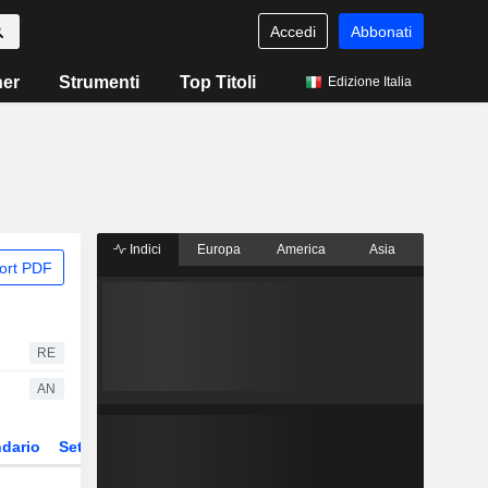
Accedi
Abbonati
ner
Strumenti
Top Titoli
Edizione Italia
Indici
Europa
America
Asia
ort PDF
RE
AN
dario
Settore
Derivati
ETF