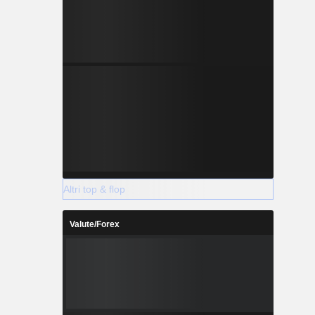
Altri top & flop
Valute/Forex