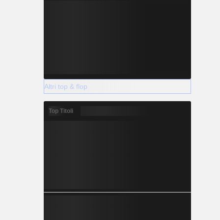
Altri top & flop
Top Titoli