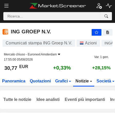
ING GROEP N.V.
30,77
€
+0,33%
ING GROEP N.V.
Comunicati stampa ING Groep N.V.
Azioni
INGA
Mercato chiuso -
Euronext Amsterdam
Var. 1 gen.
17:55:00 05/08/2026
EUR
+0,33%
30,77
+28,15%
Panoramica
Quotazioni
Grafici
Notizie
Società
Tutte le notizie
Idee analisti
Eventi più importanti
In