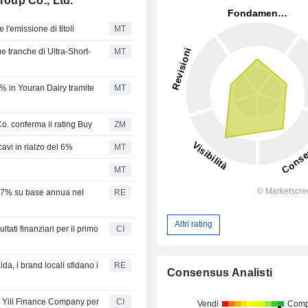
Group Co., Ltd.
l'emissione di titoli
MT
ue tranche di Ultra-Short-
MT
6% in Youran Dairy tramite
MT
Co. conferma il rating Buy
ZM
icavi in rialzo del 6%
MT
MT
 10,7% su base annua nel
RE
Altri rating
ltati finanziari per il primo
CI
lda, i brand locali sfidano i
RE
Consensus Analisti
e Yili Finance Company per
CI
Vendi
Comp