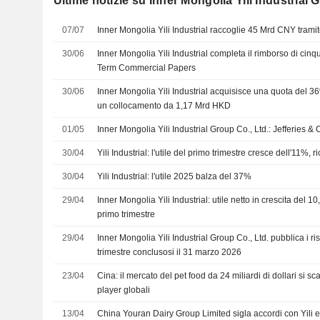
Ultime notizie su Inner Mongolia Yili Industrial 
07/07
Inner Mongolia Yili Industrial raccoglie 45 Mrd CNY tramite 
30/06
Inner Mongolia Yili Industrial completa il rimborso di cinq
Term Commercial Papers
30/06
Inner Mongolia Yili Industrial acquisisce una quota del 3
un collocamento da 1,17 Mrd HKD
01/05
Inner Mongolia Yili Industrial Group Co., Ltd.: Jefferies & 
30/04
Yili Industrial: l'utile del primo trimestre cresce dell'11%, r
30/04
Yili Industrial: l'utile 2025 balza del 37%
29/04
Inner Mongolia Yili Industrial: utile netto in crescita del
primo trimestre
29/04
Inner Mongolia Yili Industrial Group Co., Ltd. pubblica i risu
trimestre conclusosi il 31 marzo 2026
23/04
Cina: il mercato del pet food da 24 miliardi di dollari si sca
player globali
13/04
China Youran Dairy Group Limited sigla accordi con Yili 