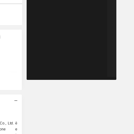
i
Co., Ltd. è
uzione e