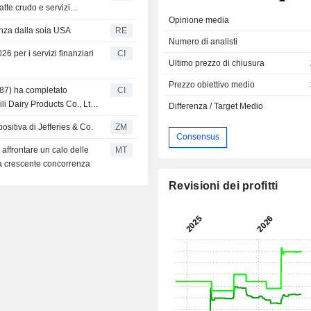
latte crudo e servizi
Opinione media
enza dalla soia USA
RE
Numero di analisti
6 per i servizi finanziari
CI
Ultimo prezzo di chiusura
Prezzo obiettivo medio
887) ha completato
CI
li Dairy Products Co., Ltd.
Differenza / Target Medio
positiva di Jefferies & Co.
ZM
Consensus
 affrontare un calo delle
MT
a crescente concorrenza
Revisioni dei profitti