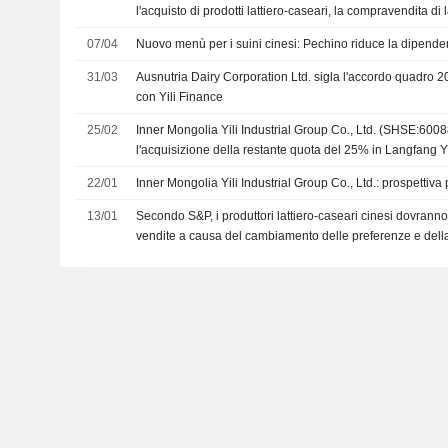
l'acquisto di prodotti lattiero-caseari, la compravendita di 
finanziari
07/04
Nuovo menù per i suini cinesi: Pechino riduce la dipend
31/03
Ausnutria Dairy Corporation Ltd. sigla l'accordo quadro 202
con Yili Finance
25/02
Inner Mongolia Yili Industrial Group Co., Ltd. (SHSE:600
l'acquisizione della restante quota del 25% in Langfang Yi
da YHS (Singapore) Pte Ltd.
22/01
Inner Mongolia Yili Industrial Group Co., Ltd.: prospettiva 
13/01
Secondo S&P, i produttori lattiero-caseari cinesi dovranno
vendite a causa del cambiamento delle preferenze e dell