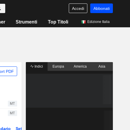
Accedi
Abbonati
ner
Strumenti
Top Titoli
Edizione Italia
Indici
Europa
America
Asia
ort PDF
MT
MT
dario
Settore
ETF