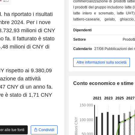
%
commercializzazione di prodotti lattie
I prodotti del gruppo includono latte (l
ha riportato i risultati
latte intero e scremato, latte UHT
lattiero-casearie, gelato, ghiaccio
embre 2024. Per i nove
polvere, yogurt e formaggio.
88.732,93 milioni di CNY
Dipendenti
 fa. Il fatturato è stato
Settore
Prodott
,48 milioni di CNY di
Calendario
27/08
Pubblicazioni dei risulta
Altre informazioni sulla società
NY rispetto ai 9.380,09
azione da attività
Conto economico e stime
,47 CNY di un anno fa.
tive è stato di 1,71 CNY
 alle tue fonti
Condividi