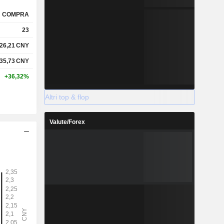
COMPRA
23
26,21
CNY
35,73
CNY
+36,32%
Altri top & flop
Valute/Forex