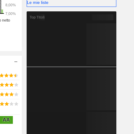
Le mie liste
Top Titoli
AA