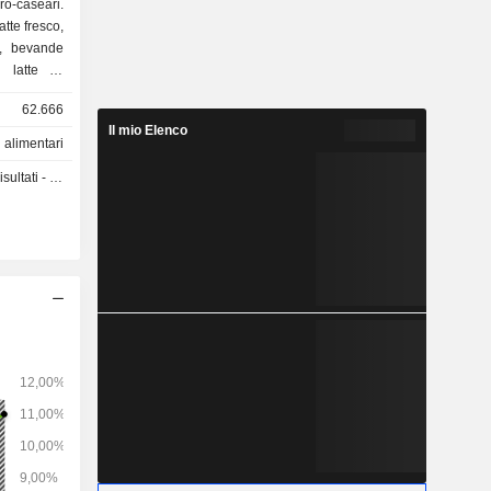
ro-caseari.
atte fresco,
), bevande
, latte in
62.666
Il mio Elenco
i alimentari
ti - Q2 2026