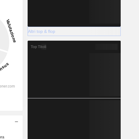
Altri top & flop
Top Titoli
ra