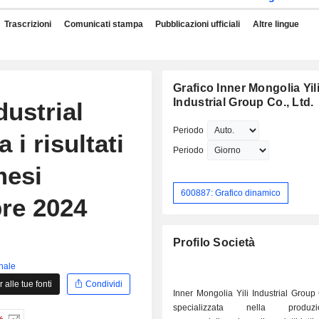
Trascrizioni
Comunicati stampa
Pubblicazioni ufficiali
Altre lingue
Grafico Inner Mongolia Yil
Industrial Group Co., Ltd.
dustrial
Periodo
 i risultati
Periodo
mesi
600887: Grafico dinamico
bre 2024
Profilo Società
inale
alle tue fonti
Condividi
Inner Mongolia Yili Industrial Group 
specializzata nella prod