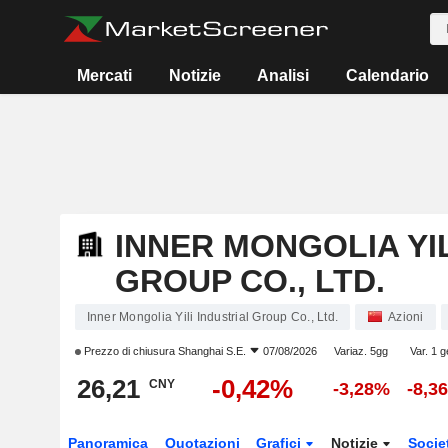
Mercati
Notizie
Analisi
Calendario
INNER MONGOLIA YIL
GROUP CO., LTD.
Inner Mongolia Yili Industrial Group Co., Ltd.
Azioni
Prezzo di chiusura
Shanghai S.E.
07/08/2026
Variaz. 5gg
Var. 1 g
26,21
-0,42%
CNY
-3,28%
-8,3
Panoramica
Quotazioni
Grafici
Notizie
Socie