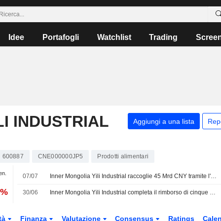
Idee
Portafogli
Watchlist
Trading
Scree
I INDUSTRIAL
Aggiungi a una lista
Rep
600887
CNE000000JP5
Prodotti alimentari
en.
07/07
Inner Mongolia Yili Industrial raccoglie 45 Mrd CNY tramite l'emissione di titoli
6%
30/06
Inner Mongolia Yili Industrial completa il rimborso di cinque tranche di Ultra-Short-Term Commercial Papers
tà
Finanza
Valutazione
Consensus
Ratings
Calen