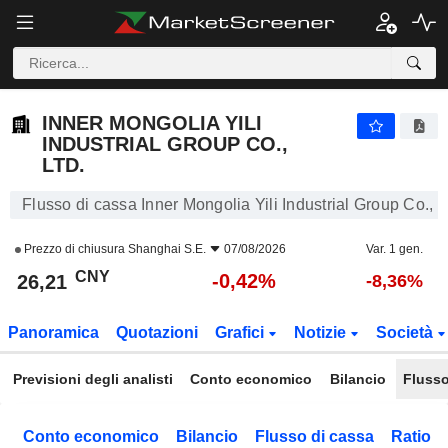
INNER MONGOLIA YILI INDUSTRIAL GROUP CO., LTD.
26,21
¥
-0,42%
INNER MONGOLIA YILI
INDUSTRIAL GROUP CO.,
LTD.
Flusso di cassa Inner Mongolia Yili Industrial Group Co., L
Prezzo di chiusura
Shanghai S.E.
07/08/2026
Var. 1 gen.
CNY
-0,42%
26,21
-8,36%
Panoramica
Quotazioni
Grafici
Notizie
Società
Previsioni degli analisti
Conto economico
Bilancio
Flusso
Conto economico
Bilancio
Flusso di cassa
Ratio f