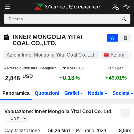
INNER MONGOLIA YITAI COAL CO.,LTD.
2,846
$
+0,18%
INNER MONGOLIA YITAI
COAL CO.,LTD.
Azioni Inner Mongolia Yitai Coal Co.,Ltd.
Azioni
Prezzo di chiusura
Shanghai S.E.
07/08/2026
Var. 1 gen.
USD
+0,18%
2,846
+49,01%
Panoramica
Quotazioni
Grafici
Notizie
Società
Valutazione: Inner Mongolia Yitai Coal Co.,Ltd.
Capitalizzazione
56,26 Mrd
P/E ratio 2024
8,56x