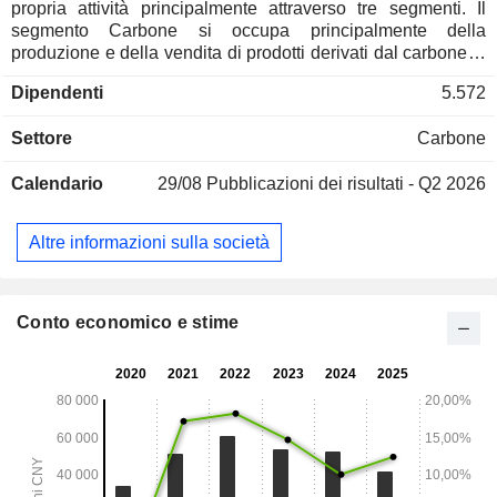
propria attività principalmente attraverso tre segmenti. Il
segmento Carbone si occupa principalmente della
produzione e della vendita di prodotti derivati dal carbone, il
cui prodotto principale è il carbone termico ecocompatibile. Il
Dipendenti
5.572
segmento dei prodotti chimici derivati dal carbone si occupa
principalmente della produzione e della vendita di prodotti
Settore
Carbone
chimici derivati dal carbone, con prodotti principali quali cera
liquida grezza Fischer-Tropsch, nafta, cera raffinata Fischer-
Calendario
29/08
Pubblicazioni dei risultati - Q2 2026
Tropsch, gas di petrolio liquefatto e olefine miste. Il
segmento dei trasporti fornisce principalmente servizi di
trasporto ferroviario e su strada. La Società svolge la propria
Altre informazioni sulla società
attività principalmente sul mercato interno.
Conto economico e stime