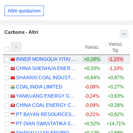
Altre quotazioni
Carbone - Altri
Variaz.
V
Variaz.
5g.
INNER MONGOLIA YITAI COAL CO.,LTD.
+0,18%
-1,15%
+
CHINA SHENHUA ENERGY COMPANY LIMITED
+0,33%
-1,10%
+
SHAANXI COAL INDUSTRY COMPANY LIMITED
+0,64%
+0,97%
+
COAL INDIA LIMITED
-0,08%
+0,27%
YANKUANG ENERGY GROUP COMPANY LIMITED
-0,24%
+3,63%
+
CHINA COAL ENERGY COMPANY LIMITED
-0,09%
+0,28%
PT BAYAN RESOURCES TBK.
-0,21%
+0,62%
PT DIAN SWASTATIKA SENTOSA TBK
+0,52%
+14,71%
SHANXI LU'AN ENVIRONMENTAL ENERGY DEVELOPMENT CO., LTD.
+0,12%
+7,68%
+