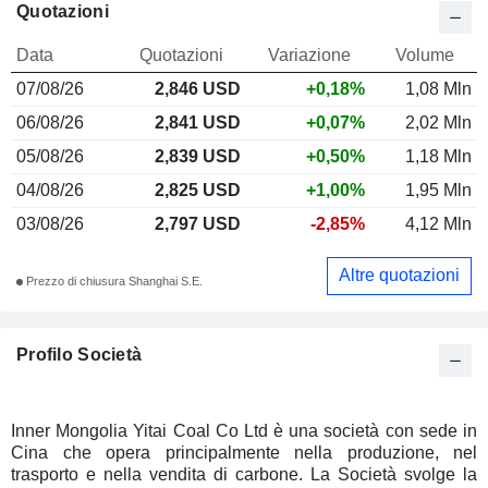
Quotazioni
Data
Quotazioni
Variazione
Volume
07/08/26
2,846 USD
+0,18%
1,08 Mln
06/08/26
2,841 USD
+0,07%
2,02 Mln
05/08/26
2,839 USD
+0,50%
1,18 Mln
04/08/26
2,825 USD
+1,00%
1,95 Mln
03/08/26
2,797 USD
-2,85%
4,12 Mln
Altre quotazioni
Prezzo di chiusura Shanghai S.E.
Profilo Società
Inner Mongolia Yitai Coal Co Ltd è una società con sede in
Cina che opera principalmente nella produzione, nel
trasporto e nella vendita di carbone. La Società svolge la