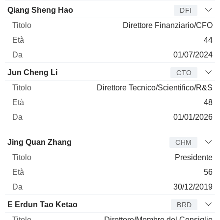
Qiang Sheng Hao
DFI
Direttore Finanziario/CFO
44
01/07/2024
Jun Cheng Li
CTO
Direttore Tecnico/Scientifico/R&S
48
01/01/2026
Amministratore
Titolo
Età
Da
Jing Quan Zhang
CHM
Presidente
56
30/12/2019
E Erdun Tao Ketao
BRD
Direttore/Membro del Consiglio