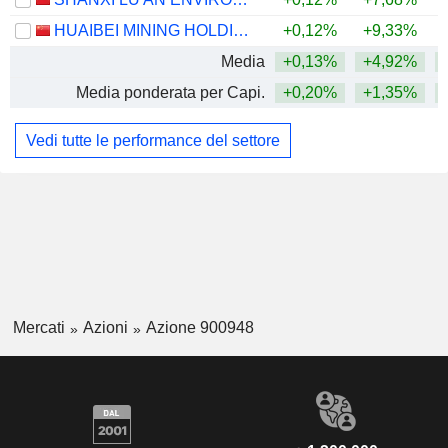
HUAIBEI MINING HOLDINGS CO.,LTD.
+0,12%
+9,33%
+
Media
+0,13%
+4,92%
Media ponderata per Capi.
+0,20%
+1,35%
+
Vedi tutte le performance del settore
Mercati
Azioni
Azione 900948