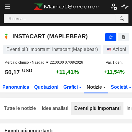
INSTACART (MAPLEBEAR)
50,17
$
+11,41%
INSTACART (MAPLEBEAR)
Eventi più importanti Instacart (Maplebear)
Azioni
Mercato chiuso -
Nasdaq
22:00:00 07/08/2026
Var. 1 gen.
USD
+11,41%
50,17
+11,54%
Panoramica
Quotazioni
Grafici
Notizie
Società
Tutte le notizie
Idee analisti
Eventi più importanti
In
Eventi più importanti