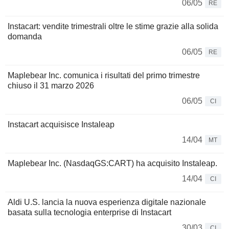
06/05
RE
Instacart: vendite trimestrali oltre le stime grazie alla solida
domanda
06/05
RE
Maplebear Inc. comunica i risultati del primo trimestre
chiuso il 31 marzo 2026
06/05
CI
Instacart acquisisce Instaleap
14/04
MT
Maplebear Inc. (NasdaqGS:CART) ha acquisito Instaleap.
14/04
CI
Aldi U.S. lancia la nuova esperienza digitale nazionale
basata sulla tecnologia enterprise di Instacart
30/03
CI