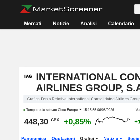
Mercati
Notizie
Analisi
Calendario
INTERNATIONAL CO
AIRLINES GROUP, S.A
Grafico Forza Relativa International Consolidated Airlines Group
Tempo reale stimato
Cboe Europe
15:15:55 06/08/2026
Va
448,30
+0,85%
GBX
+
Panoramica
Quotazioni
Grafici
Notizie
Socie