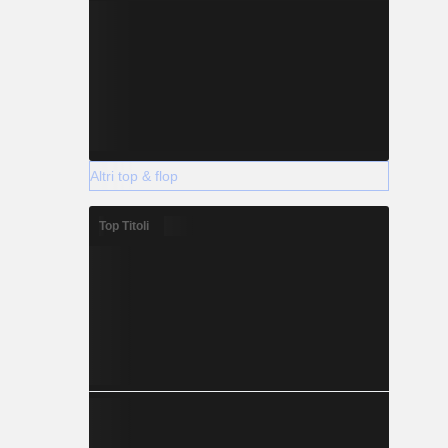
Altri top & flop
Top Titoli