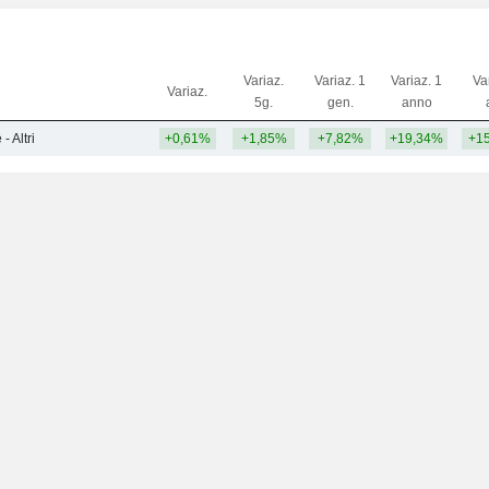
Variaz.
Variaz. 1
Variaz. 1
Va
Variaz.
5g.
gen.
anno
 Altri
+0,61%
+1,85%
+7,82%
+19,34%
+1