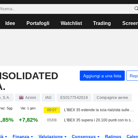
Idee
Portafogli
Watchlist
Trading
Scree
NSOLIDATED
Aggiungi a una lista
Rep
.
, S.A.
Azioni
IAG
ES0177542018
Compagnie aeree
riaz. 5gg
Var. 1 gen.
09:07
L'IBEX 35 estende la scia rialzista sulle speranze di un accordo tra USA e Iran
1,85%
+7,82%
05/08
L'IBEX 35 supera i 20.100 punti con lo sguardo rivolto al settore tecnologico e alla geopolitica
tà
Finanza
Valutazione
Consensus
Ratings
Calen