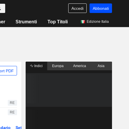
Accedi
Abbonati
ner
Strumenti
Top Titoli
Edizione Italia
Indici
Europa
America
Asia
ort PDF
RE
RE
dario
Settore
Derivati
ETF