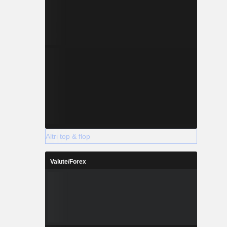
Altri top & flop
Valute/Forex