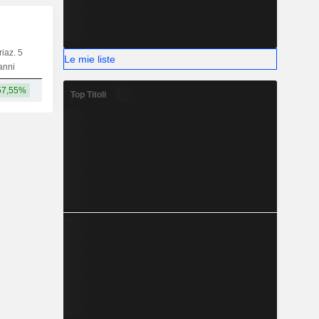
riaz. 5
Le mie liste
Capi.
BT
MT
LT
anni
57,55%
26,36 Mrd
Top Titoli