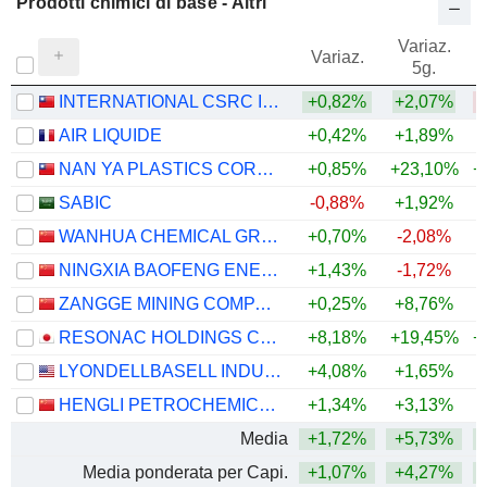
Prodotti chimici di base - Altri
Variaz.
V
Variaz.
5g.
INTERNATIONAL CSRC INVESTMENT HOLDINGS CO., LTD.
+0,82%
+2,07%
AIR LIQUIDE
+0,42%
+1,89%
+
NAN YA PLASTICS CORPORATION
+0,85%
+23,10%
+
SABIC
-0,88%
+1,92%
WANHUA CHEMICAL GROUP CO., LTD.
+0,70%
-2,08%
+
NINGXIA BAOFENG ENERGY GROUP CO., LTD.
+1,43%
-1,72%
+
ZANGGE MINING COMPANY LIMITED
+0,25%
+8,76%
+
RESONAC HOLDINGS CORPORATION
+8,18%
+19,45%
+
LYONDELLBASELL INDUSTRIES N.V.
+4,08%
+1,65%
+
HENGLI PETROCHEMICAL CO.,LTD.
+1,34%
+3,13%
+
Media
+1,72%
+5,73%
+
Media ponderata per Capi.
+1,07%
+4,27%
+