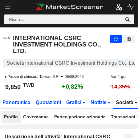
INTERNATIONAL CSRC INVESTMENT HOLDINGS CO., LTD.
9,850
NT$
+0,82%
INTERNATIONAL CSRC
INVESTMENT HOLDINGS CO.,
LTD.
Società International CSRC Investment Holdings Co., Ltd.
Prezzo di chiusura
Taiwan S.E.
06/08/2026
Var. 1 gen.
TWD
+0,82%
9,850
-14,35%
Panoramica
Quotazioni
Grafici
Notizie
Società
Profilo
Governance
Partecipazione azionaria
Transazioni 
Descrizione dell'attività: International CSRC