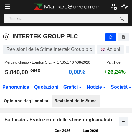
INTERTEK GROUP PLC
5.840,00
p
0,00%
INTERTEK GROUP PLC
Revisioni delle Stime Intertek Group plc
Azioni
I
Mercato chiuso -
London S.E.
17:35:17 07/08/2026
Var. 1 gen.
GBX
0,00%
5.840,00
+26,24%
Panoramica
Quotazioni
Grafici
Notizie
Società
Opinione degli analisti
Revisioni delle Stime
Fatturato - Evoluzione delle stime degli analisti