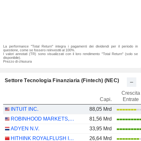
La performance "Total Return" integra i pagamenti dei dividendi per il periodo in
questione, come se fossero reinvestiti al 100%.
I valori annotati (TR) sono visualizzati con il loro rendimento "Total Return" (solo se
disponibile).
Prezzo di chiusura
Settore Tecnologia Finanziaria (Fintech) (NEC)
Crescita
Capi.
Entrate
INTUIT INC.
88,05 Mrd
ROBINHOOD MARKETS, INC.
81,56 Mrd
ADYEN N.V.
33,95 Mrd
HITHINK ROYALFLUSH INFORMATION NETWORK CO., LTD.
26,64 Mrd