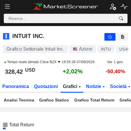
INTUIT INC.
328,42
$
+2,02%
INTUIT INC.
Grafico Settoriale Intuit Inc.
Azioni
INTU
US46
Tempo reale stimato
Cboe BZX
19:55:36 07/08/2026
Var. 1 gen.
USD
+2,02%
328,42
-50,40%
Panoramica
Quotazioni
Grafici
Notizie
Società
Analisi Tecnica
Grafico Statico
Grafico Total Return
Grafi
Total Return