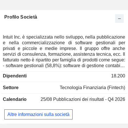
Profilo Società
Intuit Inc. è specializzata nello sviluppo, nella pubblicazione
e nella commercializzazione di software gestionali per
privati e piccole e medie imprese. Il gruppo offre anche
servizi di consulenza, formazione, assistenza tecnica, ecc. Il
fatturato netto è ripartito per famiglia di prodotti come segue:
- software gestionali (58,8%): software di gestione contabile,
finanziaria, commerciale, immobiliare, preparazione delle
Dipendenti
18.200
buste paga e altri tipi di software, venduti principalmente con
i marchi QuickBooks e Intuit; - software di gestione fiscale
Settore
Tecnologia Finanziaria (Fintech)
personale (25,9%): marchio TurboTax; - software per la
gestione e la verifica del credito personale (12%; Credit
Calendario
25/08
Pubblicazioni dei risultati - Q4 2026
Karma); - software di gestione fiscale professionale (3,3%;
ProTax): marchi Lacerte, ProSeries, ProFile e ProConnect
Tax Online per commercialisti professionisti.
Altre informazioni sulla società