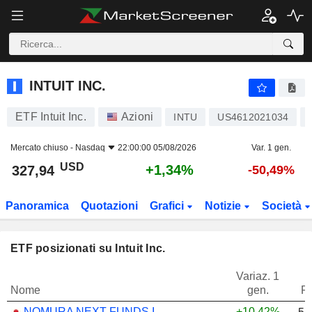
INTUIT INC.
327,94
$
+1,34%
INTUIT INC.
ETF Intuit Inc.
Azioni
INTU
US4612021034
Mercato chiuso -
Nasdaq
22:00:00 05/08/2026
Var. 1 gen.
USD
+1,34%
327,94
-50,49%
Panoramica
Quotazioni
Grafici
Notizie
Società
ETF posizionati su Intuit Inc.
Variaz. 1
Nome
gen.
P
NOMURA NEXT FUNDS INTERNATIONAL EQUITY MSCI-KOKUSAI (YEN-HEDGED) ETF - JPY
+10,42%