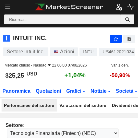
INTUIT INC.
325,25
$
+1,04%
INTUIT INC.
Settore Intuit Inc.
Azioni
INTU
US4612021034
Mercato chiuso -
Nasdaq
22:00:00 07/08/2026
Var. 1 gen.
USD
+1,04%
325,25
-50,90%
Panoramica
Quotazioni
Grafici
Notizie
Società
Performance del settore
Valutazioni del settore
Dividendi de
Settore: