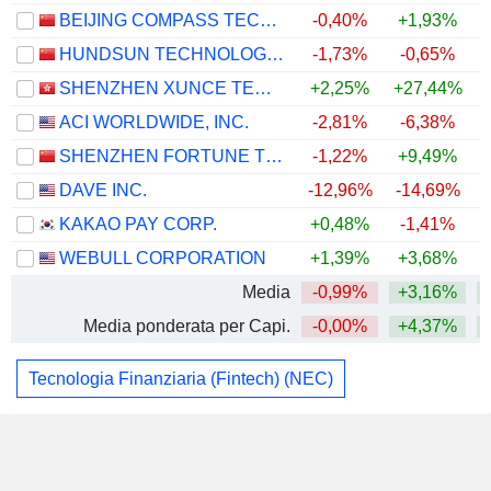
BEIJING COMPASS TECHNOLOGY DEVELOPMENT CO., LTD.
-0,40%
+1,93%
HUNDSUN TECHNOLOGIES INC.
-1,73%
-0,65%
+
SHENZHEN XUNCE TECHNOLOGY CO., LTD.
+2,25%
+27,44%
+
ACI WORLDWIDE, INC.
-2,81%
-6,38%
SHENZHEN FORTUNE TREND TECHNOLOGY CO., LTD.
-1,22%
+9,49%
+
DAVE INC.
-12,96%
-14,69%
KAKAO PAY CORP.
+0,48%
-1,41%
WEBULL CORPORATION
+1,39%
+3,68%
Media
-0,99%
+3,16%
Media ponderata per Capi.
-0,00%
+4,37%
Tecnologia Finanziaria (Fintech) (NEC)