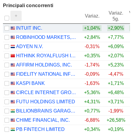
Principali concorrenti
Variaz.
V
Variaz.
5g.
INTUIT INC.
+1,04%
+2,90%
+
ROBINHOOD MARKETS, INC.
+2,84%
+7,77%
ADYEN N.V.
-0,31%
+6,09%
HITHINK ROYALFLUSH INFORMATION NETWORK CO., LTD.
+0,35%
+2,07%
AFFIRM HOLDINGS, INC.
-1,74%
+5,23%
FIDELITY NATIONAL INFORMATION SERVICES, INC.
-0,09%
-4,47%
KASPI BANK
-1,63%
+1,71%
CIRCLE INTERNET GROUP, INC.
+5,36%
+6,48%
FUTU HOLDINGS LIMITED
+4,31%
+3,71%
+
BILLIONBRAINS GARAGE VENTURES LIMITED
+0,77%
-1,99%
CHIME FINANCIAL, INC.
-6,88%
+26,58%
+
PB FINTECH LIMITED
+0,34%
+0,19%