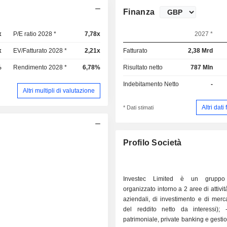
Finanza
x
P/E ratio 2028 *
7,78x
2027 *
x
EV/Fatturato 2028 *
2,21x
Fatturato
2,38 Mrd
%
Rendimento 2028 *
6,78%
Risultato netto
787 Mln
Indebitamento Netto
-
Altri multipli di valutazione
Altri dati
* Dati stimati
Profilo Società
Investec Limited è un gruppo
organizzato intorno a 2 aree di attivi
aziendali, di investimento e di mer
del reddito netto da interessi); 
patrimoniale, private banking e gestio