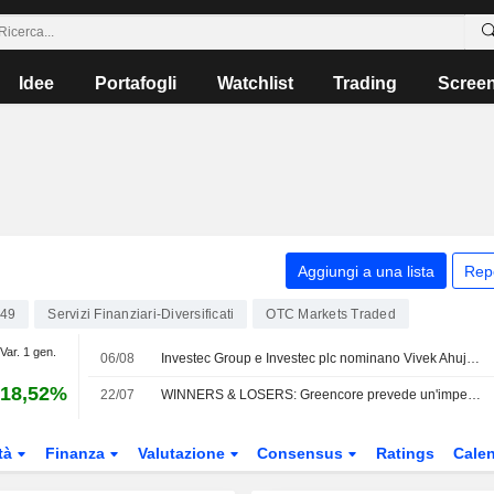
Idee
Portafogli
Watchlist
Trading
Scree
Aggiungi a una lista
Rep
49
Servizi Finanziari-Diversificati
OTC Markets Traded
Var. 1 gen.
06/08
Investec Group e Investec plc nominano Vivek Ahuja Senior Independent Director e Presidente ad interim del Comitato per le Remunerazioni DLC, con effetto dal 6 agosto 2026
18,52%
22/07
WINNERS & LOSERS: Greencore prevede un'impennata dell'utile rettificato annuale
tà
Finanza
Valutazione
Consensus
Ratings
Calen