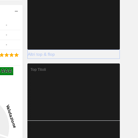
-
-
-
Altri top & flop
Top Titoli
AAA