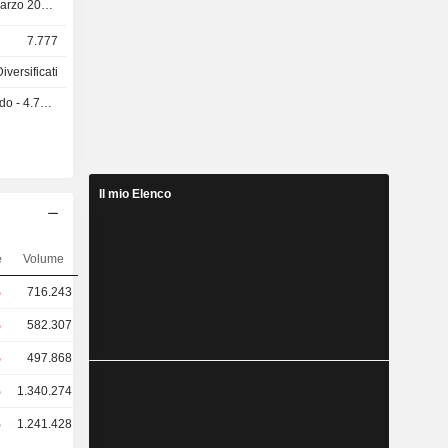
marzo 2022,
sterline di
7.777
sterline di
iversificati
 4.72 ZAR
Il mio Elenco
e
Volume
%
716.243
%
582.307
%
497.868
%
1.340.274
%
1.241.428