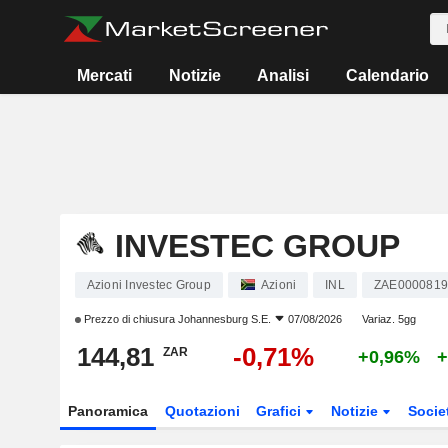
Mercati
Notizie
Analisi
Calendario
INVESTEC GROUP
Azioni Investec Group
Azioni
INL
ZAE0000819
Prezzo di chiusura
Johannesburg S.E.
07/08/2026
Variaz. 5gg
144,81
-0,71%
ZAR
+0,96%
+
Panoramica
Quotazioni
Grafici
Notizie
Socie