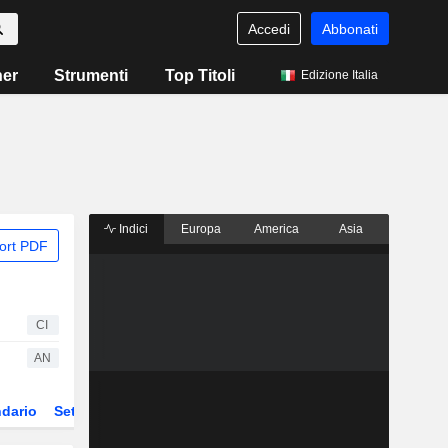
Accedi
Abbonati
ner
Strumenti
Top Titoli
Edizione Italia
Indici
Europa
America
Asia
ort PDF
CI
AN
dario
Settore
ETF