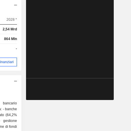
2028 *
2,54 Mrd
864 Mln
-
 finanziari
 bancario
tà: - banche
cato (64,2%
- gestione
ne di fondi