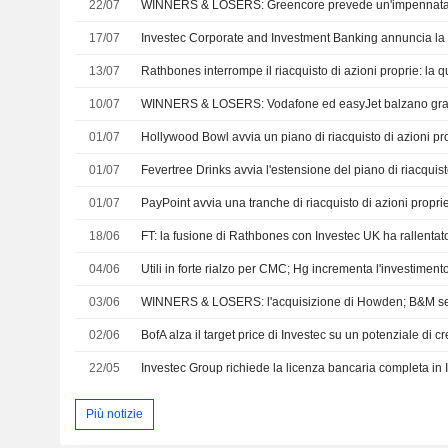
22/07
17/07
13/07
10/07
01/07
Hollywood Bowl avvia un piano di riacquisto di azioni p
01/07
01/07
PayPoint avvia una tranche di riacquisto di azioni propr
18/06
FT: la fusione di Rathbones con Investec UK ha rallentato 
04/06
Utili in forte rialzo per CMC; Hg incrementa l'investiment
03/06
02/06
22/05
Investec Group richiede la licenza bancaria completa in 
Più notizie