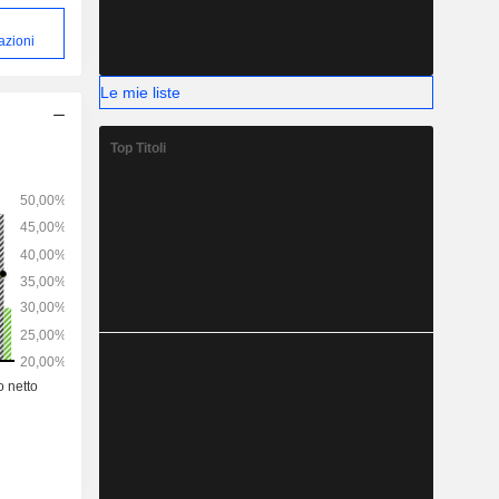
azioni
Le mie liste
Top Titoli