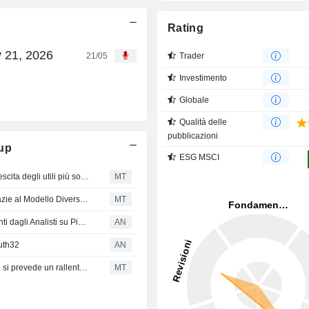
Rating
y 21, 2026
21/05
Trader
Investimento
Globale
Qualità delle
pubblicazioni
oup
ESG MSCI
BofA alza il target price di Investec su un potenziale di crescita degli utili più solido
MT
Berenberg Conferma il Rating Buy su Investec Group grazie al Modello Diversificato e ai Rendimenti Stabili
MT
Kingfisher: Ritoccati al Rialzo i Target Price, Aggiornamenti dagli Analisti su Piazza Londra
AN
outh32
AN
Berenberg riduce le stime EPS di Investec Group, poiché si prevede un rallentamento della crescita del portafoglio prestiti
MT