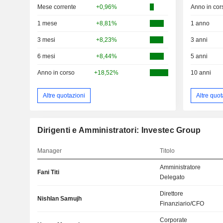
Mese corrente
+0,96%
Anno in cor
1 mese
+8,81%
1 anno
3 mesi
+8,23%
3 anni
6 mesi
+8,44%
5 anni
Anno in corso
+18,52%
10 anni
Altre quotazioni
Altre quot
Dirigenti e Amministratori: Investec Group
Manager
Titolo
Amministratore
Fani Titi
Delegato
Direttore
Nishlan Samujh
Finanziario/CFO
Corporate