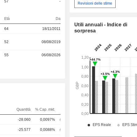
57
-
Revisioni delle stime
Età
Da
Utili annuali - Indice di
64
18/11/2011
sorpresa
52
08/08/2019
55
06/08/2026
Quantità
% Cap. mkt.
-28.060
0,0097%
-25.577
0,0088%