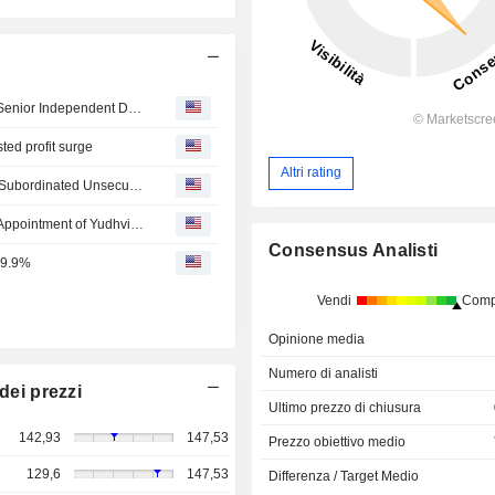
Investec Group and Investec plc Appoint Vivek Ahuja as Senior Independent Director and Acting Chair of the DLC Remuneration Committee, Effective August 6, 2026
ed profit surge
Altri rating
Investec Limited Announces Early Redemption of Inlv09 Subordinated Unsecured Callable Notes
Investec Corporate and Investment Banking Announces Appointment of Yudhvir Harrilal to Head of International Trade Finance
Consensus Analisti
29.9%
Vendi
Comp
Opinione media
Numero di analisti
dei prezzi
Ultimo prezzo di chiusura
142,93
147,53
Prezzo obiettivo medio
129,6
147,53
Differenza / Target Medio