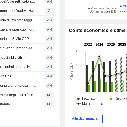
WINNERS & LOSERS: Greencore prevede un'impennata dell'utile rettificato annuale
AN
Altre
Prezzo di chiusura
quot
Investec Corporate and Investment Banking annuncia la nomina di Yudhvir Harrilal a responsabile dell'International Trade Finance
CI
Johannesburg S.E.
Rathbones interrompe il riacquisto di azioni proprie: la quota di Investec raggiunge il 29,9%
AN
WINNERS & LOSERS: Vodafone ed easyJet balzano grazie alle operazioni di M&A
AN
Conto economico e stime
roprie da 5 Mio GBP
AN
Fevertree Drinks avvia l'estensione del piano di riacquisto di azioni proprie da 30 Mio GBP
AN
ie da 25 Mio GBP
AN
i controlli normativi
AN
o in HgT
AN
WINNERS & LOSERS: l'acquisizione di Howden; B&M segnala una ripresa in corso
AN
BofA alza il target price di Investec su un potenziale di crescita degli utili più solido
MT
Irlanda
MT
Altri dati finanziari