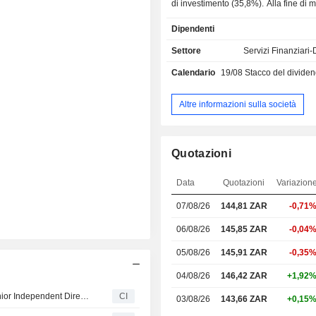
di investimento (35,8%). Alla fine di 
il gruppo gestiva 40,1 miliardi di 
Dipendenti
depositi correnti e 29,6 miliardi di 
prestiti correnti.
Settore
Servizi Finanziari-D
Calendario
19/08
Stacco del dividendo -
Altre informazioni sulla società
Quotazioni
Data
Quotazioni
Variazion
07/08/26
144,81 ZAR
-0,71
06/08/26
145,85 ZAR
-0,04
05/08/26
145,91 ZAR
-0,35
04/08/26
146,42 ZAR
+1,92
Investec Group e Investec plc nominano Vivek Ahuja Senior Independent Director e Presidente ad interim del Comitato per le Remunerazioni DLC, con effetto dal 6 agosto 2026
CI
03/08/26
143,66 ZAR
+0,15