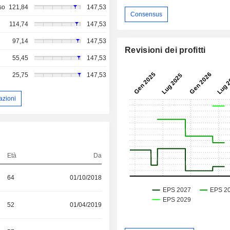
so
121,84
147,53
Consensus
114,74
147,53
97,14
147,53
Revisioni dei profitti
55,45
147,53
25,75
147,53
azioni
Età
Da
64
01/10/2018
52
01/04/2019