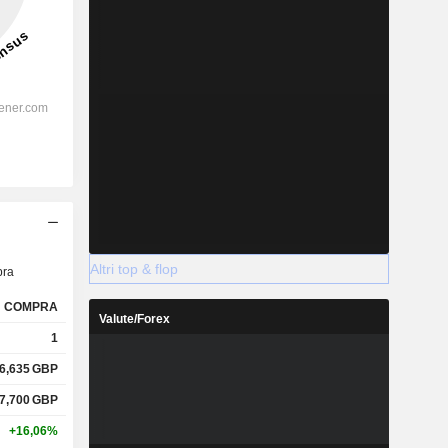
Altri top & flop
ra
COMPRA
Valute/Forex
1
6,635
GBP
7,700
GBP
+16,06%